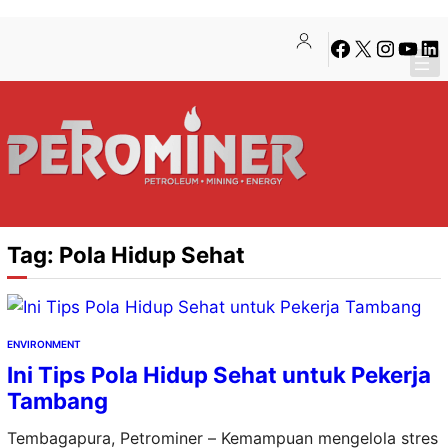
Lewati
Skip
Facebook
X
Instagra
YouTu
Lin
ke
to
konten
content
Tag:
Pola Hidup Sehat
ENVIRONMENT
Ini Tips Pola Hidup Sehat untuk Pekerja
Tambang
Tembagapura, Petrominer – Kemampuan mengelola stres