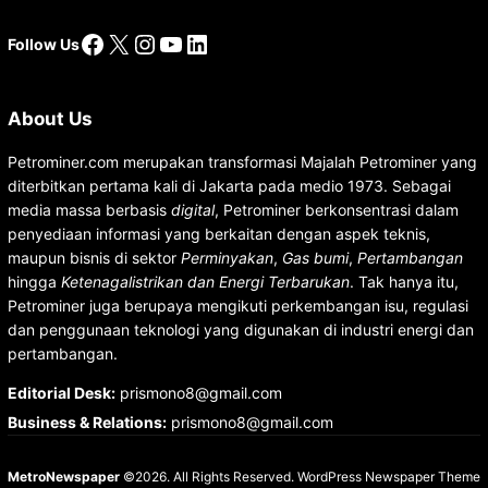
Facebook
X
Instagram
YouTube
LinkedIn
Follow Us
About Us
Petrominer.com merupakan transformasi Majalah Petrominer yang
diterbitkan pertama kali di Jakarta pada medio 1973. Sebagai
media massa berbasis
digital
, Petrominer berkonsentrasi dalam
penyediaan informasi yang berkaitan dengan aspek teknis,
maupun bisnis di sektor
Perminyakan
,
Gas bumi
,
Pertambangan
hingga
Ketenagalistrikan dan Energi Terbarukan
. Tak hanya itu,
Petrominer juga berupaya mengikuti perkembangan isu, regulasi
dan penggunaan teknologi yang digunakan di industri energi dan
pertambangan.
Editorial Desk
:
prismono8@gmail.com
Business & Relations
:
prismono8@gmail.com
MetroNewspaper
©2026. All Rights Reserved.
WordPress Newspaper Theme