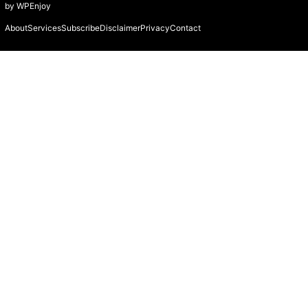
by
WPEnjoy
About
Services
Subscribe
Disclaimer
Privacy
Contact