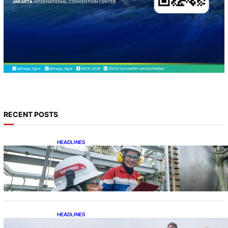
RECENT POSTS
HEADLINES
Terapkan Recompletion, Gas Sales
Pertamina EP Limau Melonjak
HEADLINES
Perkuat Sinergi Pengamanan, Danlanal