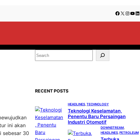
Facebook
X
Insta
You
Li
S
e
a
r
c
RECENT POSTS
h
HEADLINES
, 
TECHNOLOGY
Teknologi Keselamatan,
Penentu Baru Persaingan
 mewujudkan
Industri Otomotif
ur ini akan
DOWNSTREAM
, 
i sebesar 30
HEADLINES
, 
PETROLEUM
Terbuka,