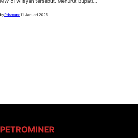
MW di wilayah tersebut. Menurut Bupati…
by
Prismono
11 Januari 2025
PETROMINER