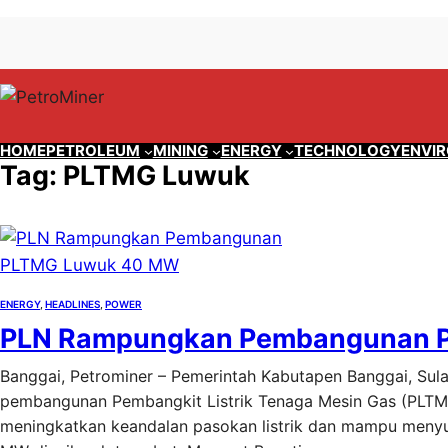
Lewati
Skip
ke
to
konten
content
HOME
PETROLEUM
MINING
ENERGY
TECHNOLOGY
ENVI
Tag:
PLTMG Luwuk
ENERGY
, 
HEADLINES
, 
POWER
PLN Rampungkan Pembangunan 
Banggai, Petrominer – Pemerintah Kabutapen Banggai, Sul
pembangunan Pembangkit Listrik Tenaga Mesin Gas (PLTMG)
meningkatkan keandalan pasokan listrik dan mampu menyupla