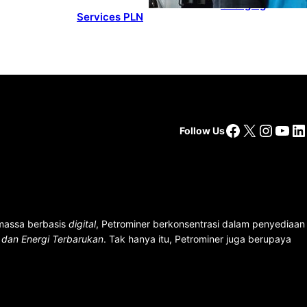
Charging
Services PLN
Facebook
X
Insta
You
Li
Follow Us
 massa berbasis
digital
, Petrominer berkonsentrasi dalam penyediaan
n dan Energi Terbarukan
. Tak hanya itu, Petrominer juga berupaya