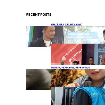
RECENT POSTS
HEADLINES
, 
TECHNOLOGY
Teknologi Keselamatan,
Penentu Baru Persaingan
Industri Otomotif
DOWNSTREAM
, 
HEADLINES
, 
PETROLEUM
Terbuka,
Peluang Usaha
bagi IKM Alas
Kaki Lokal
ENERGY
, 
HEADLINES
, 
RENEWABLE
IESR: Kepemimpinan Terpadu
jadi Kunci Percepatan PLTS 100
GW
ENERGY
, 
HEADLINES
, 
POWER
Ada 21.865
Pelanggan Baru
Gunakan Home