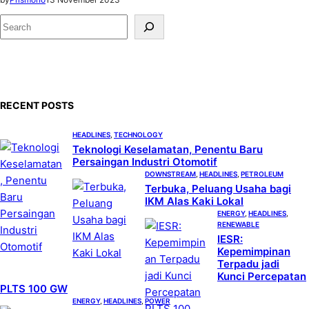
S
e
a
r
c
RECENT POSTS
h
HEADLINES
, 
TECHNOLOGY
Teknologi Keselamatan, Penentu Baru
Persaingan Industri Otomotif
DOWNSTREAM
, 
HEADLINES
, 
PETROLEUM
Terbuka, Peluang Usaha bagi
IKM Alas Kaki Lokal
ENERGY
, 
HEADLINES
, 
RENEWABLE
IESR:
Kepemimpinan
Terpadu jadi
Kunci Percepatan
PLTS 100 GW
ENERGY
, 
HEADLINES
, 
POWER