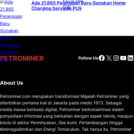
Ada 21.865 Pelanggan Baru Gunakan Home
Charging Services PLN
Facebook
X
Insta
You
Li
PETROMINER
Follow Us
About Us
Petrominer.com merupakan transformasi Majalah Petrominer yang
diterbitkan pertama kali di Jakarta pada medio 1973. Sebagai
media massa berbasis
digital
, Petrominer berkonsentrasi dalam
penyediaan informasi yang berkaitan dengan aspek teknis, maupun
bisnis di sektor
Perminyakan
,
Gas bumi
,
Pertambangan
hingga
Ketenagalistrikan dan Energi Terbarukan
. Tak hanya itu, Petrominer