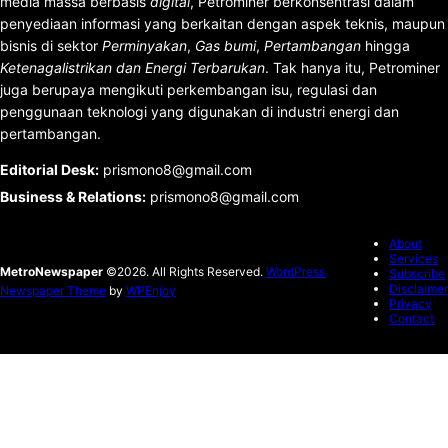
media massa berbasis
digital
, Petrominer berkonsentrasi dalam
penyediaan informasi yang berkaitan dengan aspek teknis, maupun
bisnis di sektor
Perminyakan
,
Gas bumi
,
Pertambangan
hingga
Ketenagalistrikan dan Energi Terbarukan
. Tak hanya itu, Petrominer
juga berupaya mengikuti perkembangan isu, regulasi dan
penggunaan teknologi yang digunakan di industri energi dan
pertambangan.
Editorial Desk
:
prismono8@gmail.com
Business & Relations
:
prismono8@gmail.com
About
Services
MetroNewspaper
©2026. All Rights Reserved.
WordPress
Subscribe
Disclaimer
Newspaper Theme
by
WPEnjoy
Privacy
Contact