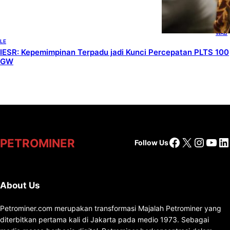
LINES
, 
RENE
WAB
LE
IESR: Kepemimpinan Terpadu jadi Kunci Percepatan PLTS 100
GW
Facebook
X
Insta
You
Li
PETROMINER
Follow Us
About Us
Petrominer.com merupakan transformasi Majalah Petrominer yang
diterbitkan pertama kali di Jakarta pada medio 1973. Sebagai