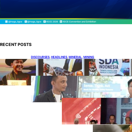
RECENT POSTS
DISCOURSES
, 
HEADLINES
, 
MINERAL
, 
MINING
Bahlil Luncurkan 10 Buku Rekam Jejak
Kepemimpinan dan Kebijakan
HEADLINES
, 
TECHNOLOGY
Teknologi Keselamatan, Penentu
Baru Persaingan Industri
Otomotif
DOWNSTREAM
, 
HEADLINES
, 
PETROLEUM
Terbuka, Peluang
Usaha bagi IKM
Alas Kaki Lokal
ENER
GY
, 
HEAD