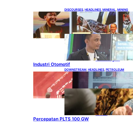
DISCOURSES
, 
HEADLINES
, 
MINERAL
, 
MINING
Bahlil Luncurkan 10 Buku
Rekam Jejak Kepemimpinan
dan Kebijakan
HEADLINES
, 
TECHNOLOGY
Teknologi
Keselamatan,
Penentu Baru
Persaingan
Industri Otomotif
DOWNSTREAM
, 
HEADLINES
, 
PETROLEUM
Terbuka, Peluang Usaha bagi
IKM Alas Kaki Lokal
ENERGY
, 
HEADLINES
, 
RENEWABLE
IESR:
Kepemimpinan
Terpadu jadi
Kunci
Percepatan PLTS 100 GW