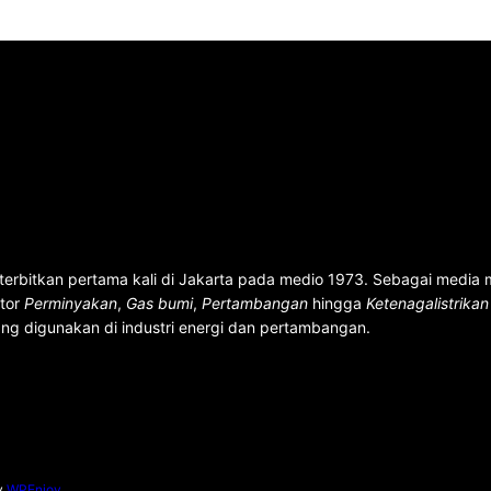
terbitkan pertama kali di Jakarta pada medio 1973. Sebagai media
ktor
Perminyakan
,
Gas bumi
,
Pertambangan
hingga
Ketenagalistrika
ng digunakan di industri energi dan pertambangan.
y
WPEnjoy