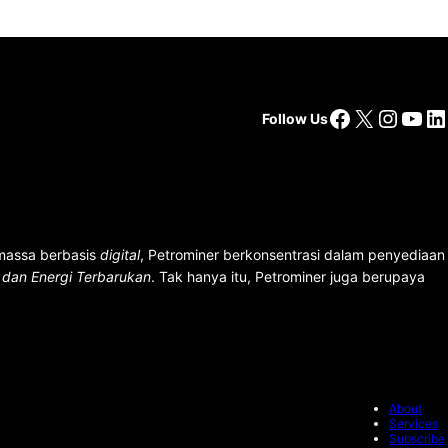
Facebook
X
Insta
You
Li
Follow Us
 massa berbasis
digital
, Petrominer berkonsentrasi dalam penyediaan
n dan Energi Terbarukan
. Tak hanya itu, Petrominer juga berupaya
About
Services
Subscribe