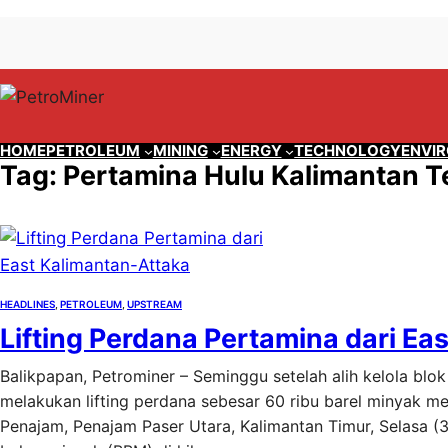
Lewati
Skip
ke
to
konten
content
HOME
PETROLEUM
MINING
ENERGY
TECHNOLOGY
ENVI
Tag:
Pertamina Hulu Kalimantan 
HEADLINES
, 
PETROLEUM
, 
UPSTREAM
Lifting Perdana Pertamina dari Ea
Balikpapan, Petrominer – Seminggu setelah alih kelola bl
melakukan lifting perdana sebesar 60 ribu barel minyak m
Penajam, Penajam Paser Utara, Kalimantan Timur, Selasa (