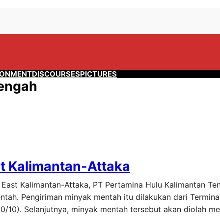
RONMENT
DISCOURSES
PICTURES
Tengah
st Kalimantan-Attaka
ok East Kalimantan-Attaka, PT Pertamina Hulu Kalimantan T
entah. Pengiriman minyak mentah itu dilakukan dari Termin
30/10). Selanjutnya, minyak mentah tersebut akan diolah m