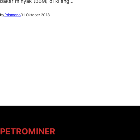
bakar minyak (BBM) di kilang…
by
Prismono
31 Oktober 2018
PETROMINER