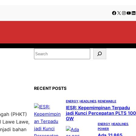
Facebook
X
Insta
You
Li
S
e
a
r
c
RECENT POSTS
h
ENERGY
, 
HEADLINES
, 
RENEWABLE
IESR: Kepemimpinan Terpadu
jadi Kunci Percepatan PLTS 100
engah (PHKT)
GW
al Lawe Lawe,
ENERGY
, 
HEADLINES
, 
enjadi bahan
POWER
Ada 21.865