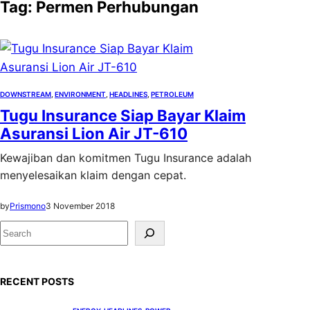
Tag:
Permen Perhubungan
DOWNSTREAM
, 
ENVIRONMENT
, 
HEADLINES
, 
PETROLEUM
Tugu Insurance Siap Bayar Klaim
Asuransi Lion Air JT-610
Kewajiban dan komitmen Tugu Insurance adalah
menyelesaikan klaim dengan cepat.
by
Prismono
3 November 2018
S
e
a
RECENT POSTS
r
c