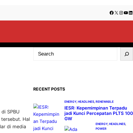
Facebook
X
Insta
You
Li
S
e
a
r
c
RECENT POSTS
h
ENERGY
, 
HEADLINES
, 
RENEWABLE
IESR: Kepemimpinan Terpadu
m di SPBU
jadi Kunci Percepatan PLTS 100
GW
tersebut. Hal
ENERGY
, 
HEADLINES
, 
ar di media
POWER