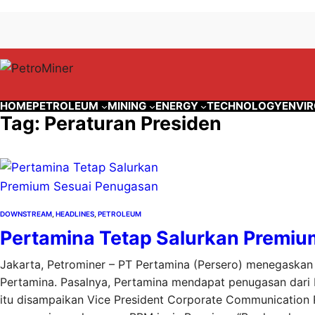
Lewati
Skip
ke
to
konten
content
HOME
PETROLEUM
MINING
ENERGY
TECHNOLOGY
ENVI
Tag:
Peraturan Presiden
DOWNSTREAM
, 
HEADLINES
, 
PETROLEUM
Pertamina Tetap Salurkan Premi
Jakarta, Petrominer – PT Pertamina (Persero) menegaska
Pertamina. Pasalnya, Pertamina mendapat penugasan dari 
itu disampaikan Vice President Corporate Communication 