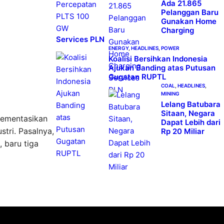
Ada 21.865
Pelanggan Baru
Gunakan Home
Charging
Services PLN
ENERGY
, 
HEADLINES
, 
POWER
Koalisi Bersihkan Indonesia
Ajukan Banding atas Putusan
Gugatan RUPTL
COAL
, 
HEADLINES
, 
MINING
Lelang Batubara
Sitaan, Negara
lementasikan
Dapat Lebih dari
tri. Pasalnya,
Rp 20 Miliar
 baru tiga