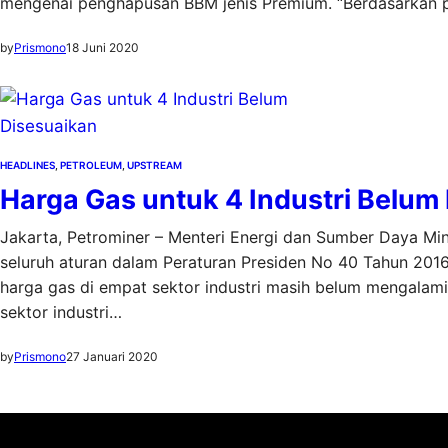
mengenai penghapusan BBM jenis Premium. “Berdasarkan 
by
Prismono
18 Juni 2020
HEADLINES
, 
PETROLEUM
, 
UPSTREAM
Harga Gas untuk 4 Industri Belum
Jakarta, Petrominer – Menteri Energi dan Sumber Daya Mi
seluruh aturan dalam Peraturan Presiden No 40 Tahun 2016
harga gas di empat sektor industri masih belum mengalami p
sektor industri…
by
Prismono
27 Januari 2020