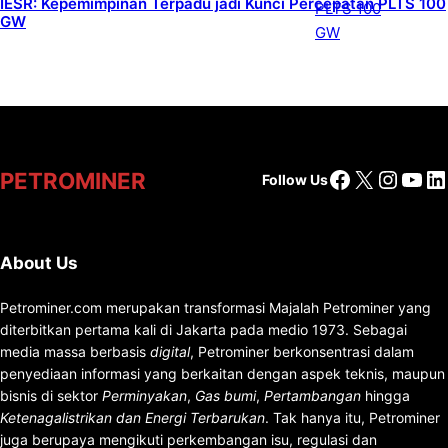
IESR: Kepemimpinan Terpadu jadi Kunci Percepatan PLTS 100
GW
Facebook
X
Insta
You
Li
PETROMINER
Follow Us
About Us
Petrominer.com merupakan transformasi Majalah Petrominer yang
diterbitkan pertama kali di Jakarta pada medio 1973. Sebagai
media massa berbasis
digital
, Petrominer berkonsentrasi dalam
penyediaan informasi yang berkaitan dengan aspek teknis, maupun
bisnis di sektor
Perminyakan
,
Gas bumi
,
Pertambangan
hingga
Ketenagalistrikan dan Energi Terbarukan
. Tak hanya itu, Petrominer
juga berupaya mengikuti perkembangan isu, regulasi dan