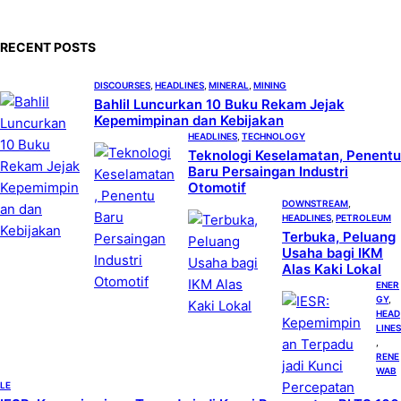
r
c
RECENT POSTS
h
DISCOURSES
, 
HEADLINES
, 
MINERAL
, 
MINING
Bahlil Luncurkan 10 Buku Rekam Jejak
Kepemimpinan dan Kebijakan
HEADLINES
, 
TECHNOLOGY
Teknologi Keselamatan, Penentu
Baru Persaingan Industri
Otomotif
DOWNSTREAM
, 
HEADLINES
, 
PETROLEUM
Terbuka, Peluang
Usaha bagi IKM
Alas Kaki Lokal
ENER
GY
, 
HEAD
LINES
, 
RENE
WAB
LE