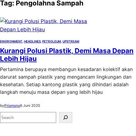
Tag:
Pengolahna Sampah
ENVIRONMENT
, 
HEADLINES
, 
PETROLEUM
, 
UPSTREAM
Kurangi Polusi Plastik, Demi Masa Depan
Lebih Hijau
Pertamina berupaya membangun kesadaran kolektif akan
darurat sampah plastik yang mengancam lingkungan dan
kesehatan. Setiap kantong plastik yang dihindari adalah
langkah menuju masa depan yang lebih hijau
by
Prismono
6 Juni 2025
S
e
a