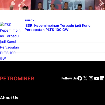
ENERGY
IESR: Kepemimpinan Terpadu jadi Kunci
Percepatan PLTS 100 GW
Facebook
X
Insta
You
Li
PETROMINER
Follow Us
About Us