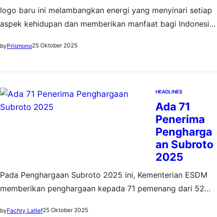
logo baru ini melambangkan energi yang menyinari setiap
aspek kehidupan dan memberikan manfaat bagi Indonesia,
serta menciptakan inovasi dalam memandu masa depan
25 Oktober 2025
by
Prismono
sumber daya mineral dan energi Indonesia
HEADLINES
Ada 71
Penerima
Pengharga
an Subroto
2025
Pada Penghargaan Subroto 2025 ini, Kementerian ESDM
memberikan penghargaan kepada 71 pemenang dari 52
kategori dan 18 bidang
25 Oktober 2025
by
Fachry Latief