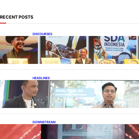
RECENT POSTS
DISCOURSES
Bahlil Luncurkan 10 Buku Rekam Jejak
Kepemimpinan dan Kebijakan
HEADLINES
Teknologi Keselamatan, Penentu Baru
Persaingan Industri Otomotif
DOWNSTREAM
Terbuka, Peluang Usaha bagi IKM Alas Kaki
Lokal