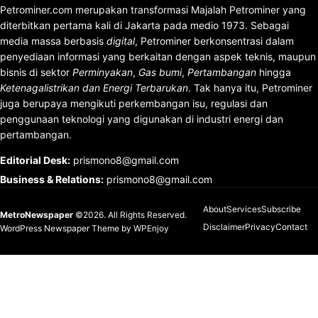
Petrominer.com merupakan transformasi Majalah Petrominer yang
diterbitkan pertama kali di Jakarta pada medio 1973. Sebagai
media massa berbasis
digital
, Petrominer berkonsentrasi dalam
penyediaan informasi yang berkaitan dengan aspek teknis, maupun
bisnis di sektor
Perminyakan
,
Gas bumi
,
Pertambangan
hingga
Ketenagalistrikan dan Energi Terbarukan
. Tak hanya itu, Petrominer
juga berupaya mengikuti perkembangan isu, regulasi dan
penggunaan teknologi yang digunakan di industri energi dan
pertambangan.
Editorial Desk
:
prismono8@gmail.com
Business & Relations
:
prismono8@gmail.com
About
Services
Subscribe
MetroNewspaper
©2026. All Rights Reserved.
Disclaimer
Privacy
Contact
WordPress Newspaper Theme
by
WPEnjoy