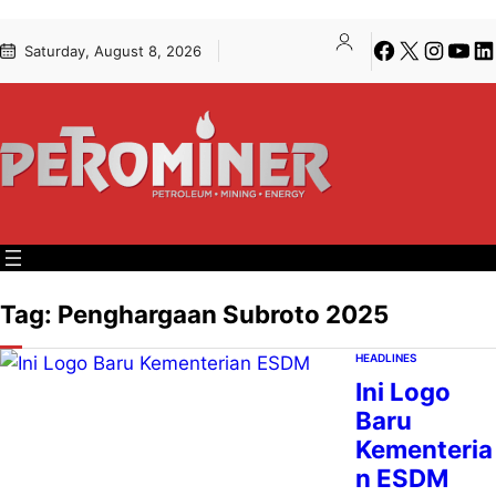
Lewati
Skip
Facebook
X
Instagra
YouT
Li
Saturday, August 8, 2026
ke
to
konten
content
Tag:
Penghargaan Subroto 2025
HEADLINES
Ini Logo
Baru
Kementeria
n ESDM