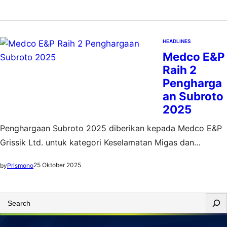
HEADLINES
Medco E&P
Raih 2
Pengharga
an Subroto
2025
Penghargaan Subroto 2025 diberikan kepada Medco E&P
Grissik Ltd. untuk kategori Keselamatan Migas dan
Optimalisasi Gas Suar, serta PT Medco E&P Rimau untuk
25 Oktober 2025
by
Prismono
kategori Penerimaan Negara Bukan Pajak dan Kinerja
Keuangan Hulu Migas
S
e
a