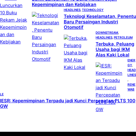
Kepemimpinan dan Kebijakan
HEADLINES
, 
TECHNOLOGY
Teknologi Keselamatan, Penentu
Baru Persaingan Industri
Otomotif
DOWNSTREAM
, 
HEADLINES
, 
PETROLEUM
Terbuka, Peluang
Usaha bagi IKM
Alas Kaki Lokal
ENER
GY
, 
HEAD
LINES
, 
RENE
WAB
LE
IESR: Kepemimpinan Terpadu jadi Kunci Percepatan PLTS 100
GW