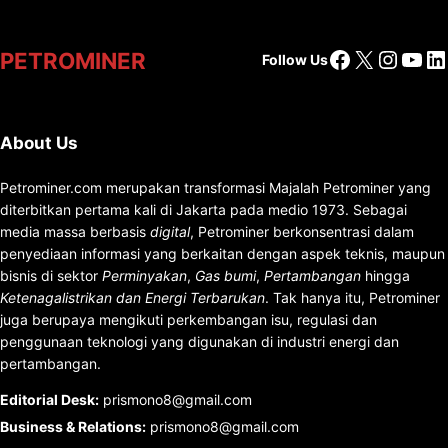
Facebook
X
Insta
You
Li
PETROMINER
Follow Us
About Us
Petrominer.com merupakan transformasi Majalah Petrominer yang
diterbitkan pertama kali di Jakarta pada medio 1973. Sebagai
media massa berbasis
digital
, Petrominer berkonsentrasi dalam
penyediaan informasi yang berkaitan dengan aspek teknis, maupun
bisnis di sektor
Perminyakan
,
Gas bumi
,
Pertambangan
hingga
Ketenagalistrikan dan Energi Terbarukan
. Tak hanya itu, Petrominer
juga berupaya mengikuti perkembangan isu, regulasi dan
penggunaan teknologi yang digunakan di industri energi dan
pertambangan.
Editorial Desk
:
prismono8@gmail.com
Business & Relations
:
prismono8@gmail.com