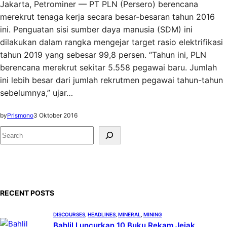
Jakarta, Petrominer — PT PLN (Persero) berencana
merekrut tenaga kerja secara besar-besaran tahun 2016
ini. Penguatan sisi sumber daya manusia (SDM) ini
dilakukan dalam rangka mengejar target rasio elektrifikasi
tahun 2019 yang sebesar 99,8 persen. “Tahun ini, PLN
berencana merekrut sekitar 5.558 pegawai baru. Jumlah
ini lebih besar dari jumlah rekrutmen pegawai tahun-tahun
sebelumnya,” ujar…
by
Prismono
3 Oktober 2016
S
e
a
r
c
RECENT POSTS
h
DISCOURSES
, 
HEADLINES
, 
MINERAL
, 
MINING
Bahlil Luncurkan 10 Buku Rekam Jejak