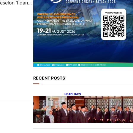
eselon 1 dan 2
tuk berpamitan
ajaran Eselon
RECENT POSTS
HEADLINES
Lana Saria Dilantik Sebagai
Kepala Badan Geologi