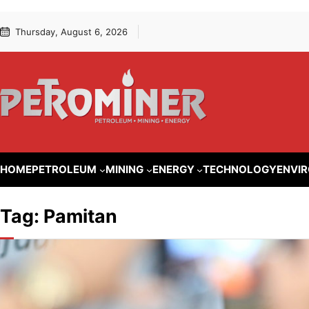
Lewati
Skip
Thursday, August 6, 2026
ke
to
konten
content
HOME
PETROLEUM
MINING
ENERGY
TECHNOLOGY
ENVI
Tag:
Pamitan
PETROLEUM
Sudirman
Jakarta, Petrom