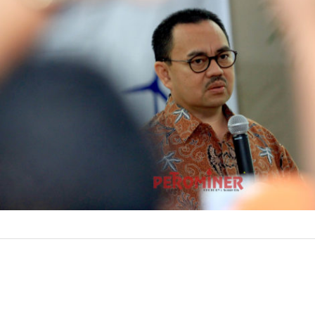
Daya Mineral (E
Kementerian ESD
27 Juli 20
by
Prismono
kepada para man
1 dan Eselon 2