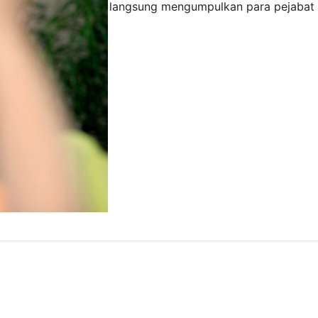
SDM) Sudirman Said langsung mengumpulkan para pejabat 
M, Rabu siang (27/7). Kesempatan itupun dimanfaatkan un
16
tan bawahannya. Sebelum berpamitan, Sudirman bersama j
 mengadakan makan siang bersama. Para awak media…