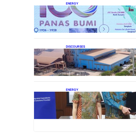
ENERGY
Momentum 100 Tahun Panas
Bumi untuk Akselerasi
Pertumbuhan
DISCOURSES
Manfaat Hilirisasi Belum
Merata, Pemerintah Perlu Kaji
Ulang Skema DBH
ENERGY
Dukung Operasional, Lautan
Luas Perkuat Implementasi
Solusi Energi Terbarukan