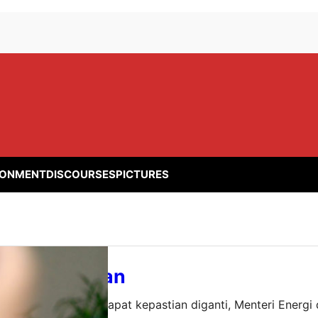
RONMENT
DISCOURSES
PICTURES
 Said Pamitan
iner — Setelah mendapat kepastian diganti, Menteri Energ