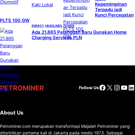
Kepemimpinan
Terpadu jadi
Kunci Percepatan
PLTS 100 GW
ENERGY
, 
HEADLINES
, 
POWER
Ada 21.865 Pelanggan Baru Gunakan Home
Charging Services PLN
Facebook
X
Insta
You
Li
PETROMINER
Follow Us
About Us
Petrominer.com merupakan transformasi Majalah Petrominer yang
diterbitkan pertama kali di Jakarta pada medio 1973. Sebagai