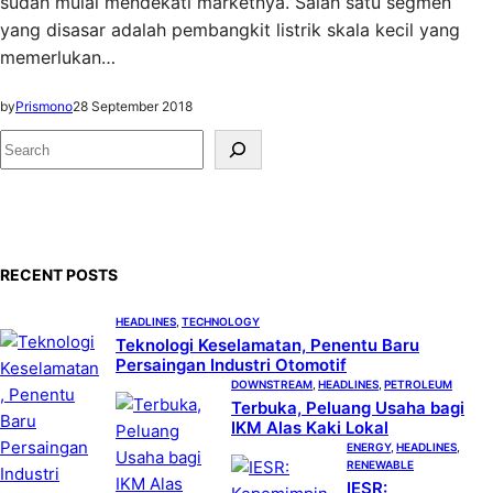
sudah mulai mendekati marketnya. Salah satu segmen
yang disasar adalah pembangkit listrik skala kecil yang
memerlukan…
by
Prismono
28 September 2018
S
e
a
r
c
RECENT POSTS
h
HEADLINES
, 
TECHNOLOGY
Teknologi Keselamatan, Penentu Baru
Persaingan Industri Otomotif
DOWNSTREAM
, 
HEADLINES
, 
PETROLEUM
Terbuka, Peluang Usaha bagi
IKM Alas Kaki Lokal
ENERGY
, 
HEADLINES
, 
RENEWABLE
IESR: