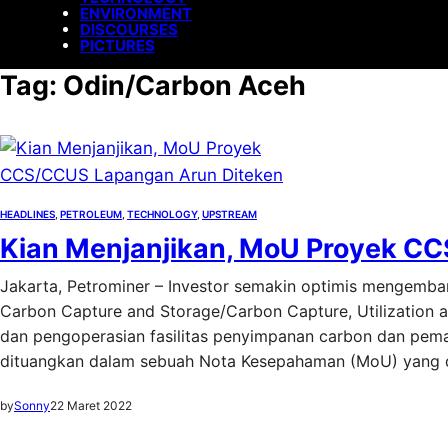
ENVIRONMENT
DISCOURSES
PICTURES
Tag:
Odin/Carbon Aceh
HEADLINES
, 
PETROLEUM
, 
TECHNOLOGY
, 
UPSTREAM
Kian Menjanjikan, MoU Proyek C
Jakarta, Petrominer – Investor semakin optimis mengemb
Carbon Capture and Storage/Carbon Capture, Utilization
dan pengoperasian fasilitas penyimpanan carbon dan peman
dituangkan dalam sebuah Nota Kesepahaman (MoU) yang 
by
Sonny
22 Maret 2022