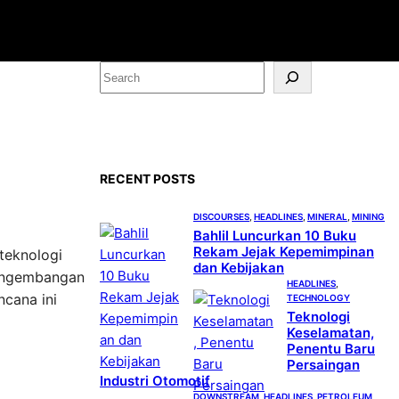
S
e
a
r
c
RECENT POSTS
h
DISCOURSES
, 
HEADLINES
, 
MINERAL
, 
MINING
Bahlil Luncurkan 10 Buku
Rekam Jejak Kepemimpinan
teknologi
dan Kebijakan
pengembangan
HEADLINES
, 
ncana ini
TECHNOLOGY
Teknologi
Keselamatan,
Penentu Baru
Persaingan
Industri Otomotif
DOWNSTREAM
, 
HEADLINES
, 
PETROLEUM