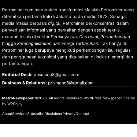
Petrominer.com merupakan transformasi Majalah Petrominer yang
diterbitkan pertama kali di Jakarta pada medio 1973. Sebagai
media massa berbasis
digital
, Petrominer berkonsentrasi dalam
penyediaan informasi yang berkaitan dengan aspek teknis,
maupun bisnis di sektor
Perminyakan
,
Gas bumi
,
Pertambangan
hingga
Ketenagalistrikan dan Energi Terbarukan
. Tak hanya itu,
Petrominer juga berupaya mengikuti perkembangan isu, regulasi
dan penggunaan teknologi yang digunakan di industri energi dan
pertambangan.
Editorial Desk
:
prismono8@gmail.com
Business & Relations
:
prismono8@gmail.com
MetroNewspaper
©2026. All Rights Reserved.
WordPress Newspaper Theme
by
WPEnjoy
About
Services
Subscribe
Disclaimer
Privacy
Contact