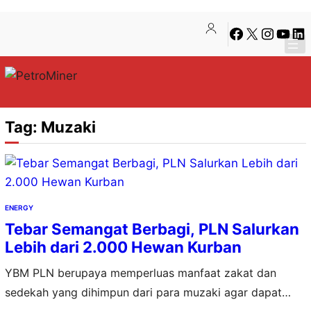
Lewati
Skip
Facebook
X
Instagra
YouTu
Lin
ke
to
konten
content
Tag:
Muzaki
ENERGY
Tebar Semangat Berbagi, PLN Salurkan
Lebih dari 2.000 Hewan Kurban
YBM PLN berupaya memperluas manfaat zakat dan
sedekah yang dihimpun dari para muzaki agar dapat