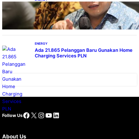
IESR: Kepemimpinan Terpadu jadi Kunci
Percepatan PLTS 100 GW
ENERGY
Ada 21.865 Pelanggan Baru Gunakan Home
Charging Services PLN
Facebook
X
Instagram
YouTube
LinkedIn
Follow Us
About Us