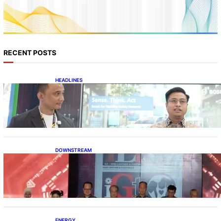
RECENT POSTS
HEADLINES
Teknologi Keselamatan, Penentu Baru
Persaingan Industri Otomotif
DOWNSTREAM
Terbuka, Peluang Usaha bagi IKM Alas Kaki
Lokal
ENERGY