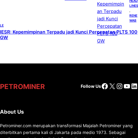
HEAD
LINES
, 
RENE
WAB
LE
IESR: Kepemimpinan Terpadu jadi Kunci Percepatan PLTS 100
GW
Facebook
X
Insta
You
Li
PETROMINER
Follow Us
About Us
Petrominer.com merupakan transformasi Majalah Petrominer yang
diterbitkan pertama kali di Jakarta pada medio 1973. Sebagai