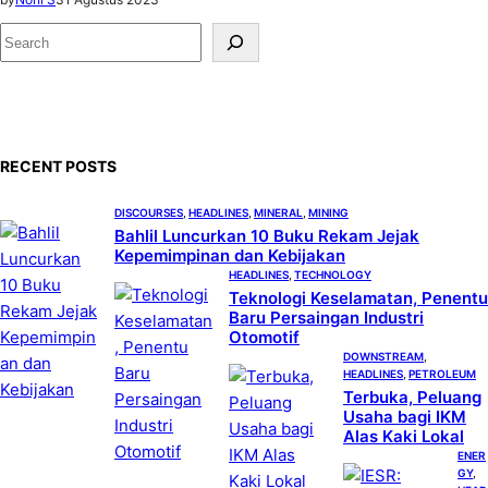
S
e
a
r
c
RECENT POSTS
h
DISCOURSES
, 
HEADLINES
, 
MINERAL
, 
MINING
Bahlil Luncurkan 10 Buku Rekam Jejak
Kepemimpinan dan Kebijakan
HEADLINES
, 
TECHNOLOGY
Teknologi Keselamatan, Penentu
Baru Persaingan Industri
Otomotif
DOWNSTREAM
, 
HEADLINES
, 
PETROLEUM
Terbuka, Peluang
Usaha bagi IKM
Alas Kaki Lokal
ENER
GY
, 