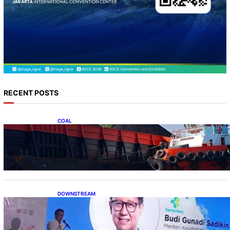
RECENT POSTS
COAL
Lelang Batubara Sitaan, Negara Dapat Lebih
dari Rp 20 Miliar
DOWNSTREAM
Digitalisasi Alat-Alat Kesehatan Dukung
Pertumbuhan Industri Alkes