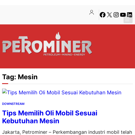
Lewati
Skip
Facebook
X
Instagra
YouTu
Lin
ke
to
konten
content
Tag:
Mesin
DOWNSTREAM
Tips Memilih Oli Mobil Sesuai
Kebutuhan Mesin
Jakarta, Petrominer – Perkembangan industri mobil telah