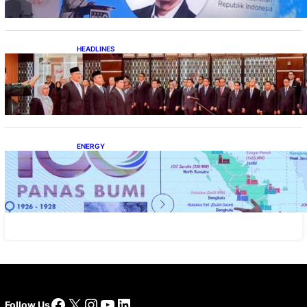
HEADLINES
Lana Saria Dilantik Sebagai Kepala Badan
Geologi
ENERGY
Momentum 100 Tahun Panas Bumi untuk
Akselerasi Pertumbuhan
Facebook
X
Instagram
YouTube
LinkedIn
Follow Us