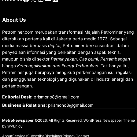
About Us
Petrominer.com merupakan transformasi Majalah Petrominer yang
diterbitkan pertama kali di Jakarta pada medio 1973. Sebagai
media massa berbasis
digital
, Petrominer berkonsentrasi dalam
penyediaan informasi yang berkaitan dengan aspek teknis,
maupun bisnis di sektor
Perminyakan
,
Gas bumi
,
Pertambangan
hingga
Ketenagalistrikan dan Energi Terbarukan
. Tak hanya itu,
Petrominer juga berupaya mengikuti perkembangan isu, regulasi
dan penggunaan teknologi yang digunakan di industri energi dan
pertambangan.
Editorial Desk
:
prismono8@gmail.com
Business & Relations
:
prismono8@gmail.com
MetroNewspaper
©2026. All Rights Reserved.
WordPress Newspaper Theme
by
WPEnjoy
About
Services
Subscribe
Disclaimer
Privacy
Contact