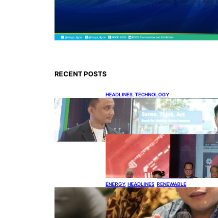
RECENT POSTS
HEADLINES
, 
TECHNOLOGY
Teknologi Keselamatan,
Penentu Baru Persaingan
Industri Otomotif
DOWNSTREAM
, 
HEADLINES
, 
PETROLEUM
Terbuka,
Peluang Usaha
bagi IKM Alas
Kaki Lokal
ENERGY
, 
HEADLINES
, 
RENEWABLE
IESR: Kepemimpinan Terpadu
jadi Kunci Percepatan PLTS 100
GW