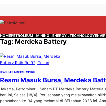
Lewati
Skip
ke
to
konten
content
HOME
PETROLEUM
MINING
ENERGY
TECHNOLOGY
ENVI
Tag:
Merdeka Battery
HEADLINES
, 
MINERAL
, 
MINING
Resmi Masuk Bursa, Merdeka Batter
Jakarta, Petrominer – Saham PT Merdeka Battery Material
hari ini, Selasa (18/4). Perusahaan yang melaksanakan hiliri
perusahaan ke-34 yang melantai di BEI tahun 2023 ini. 