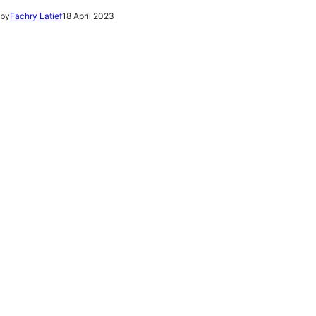
by
Fachry Latief
18 April 2023