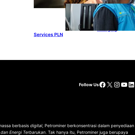
ENERGY
, 
HEADLINES
, 
POWER
Ada 21.865
Pelanggan Baru
Gunakan Home
Charging
Services PLN
Facebook
X
Insta
You
Li
Follow Us
 massa berbasis
digital
, Petrominer berkonsentrasi dalam penyediaan
n dan Energi Terbarukan
. Tak hanya itu, Petrominer juga berupaya