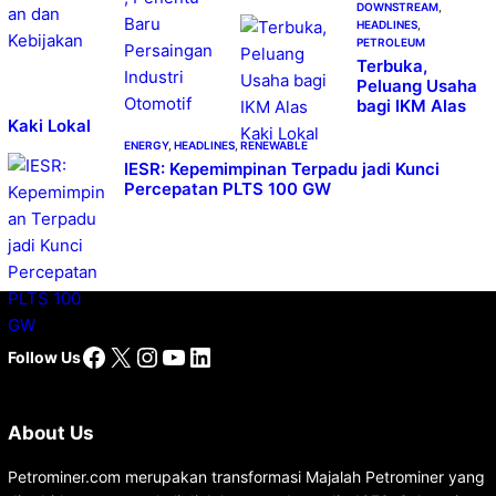
DOWNSTREAM
, 
HEADLINES
, 
PETROLEUM
Terbuka,
Peluang Usaha
bagi IKM Alas
Kaki Lokal
ENERGY
, 
HEADLINES
, 
RENEWABLE
IESR: Kepemimpinan Terpadu jadi Kunci
Percepatan PLTS 100 GW
Facebook
X
Instagram
YouTube
LinkedIn
Follow Us
About Us
Petrominer.com merupakan transformasi Majalah Petrominer yang