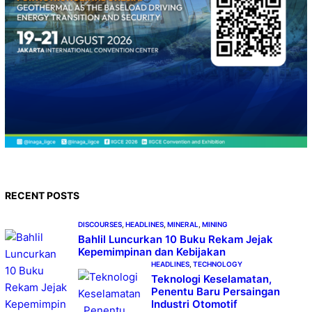
RECENT POSTS
DISCOURSES
, 
HEADLINES
, 
MINERAL
, 
MINING
Bahlil Luncurkan 10 Buku Rekam Jejak
Kepemimpinan dan Kebijakan
HEADLINES
, 
TECHNOLOGY
Teknologi Keselamatan,
Penentu Baru Persaingan
Industri Otomotif