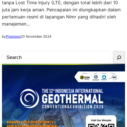
tanpa Lost Time Injury (LTI), dengan total lebih dari 10
juta jam kerja aman. Pencapaian ini diungkapkan dalam
pertemuan resmi di lapangan Nimr yang dihadiri oleh
manajemen…
by
Prismono
20 November 2024
S
e
a
r
c
h