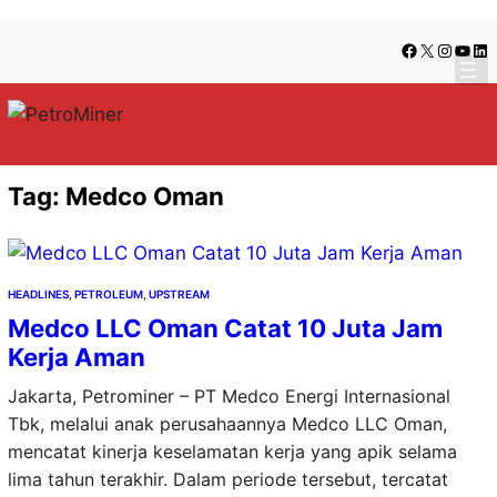
Lewati
Skip
Facebook
X
Instag
YouT
Lin
ke
to
konten
content
Tag:
Medco Oman
HEADLINES
, 
PETROLEUM
, 
UPSTREAM
Medco LLC Oman Catat 10 Juta Jam
Kerja Aman
Jakarta, Petrominer – PT Medco Energi Internasional
Tbk, melalui anak perusahaannya Medco LLC Oman,
mencatat kinerja keselamatan kerja yang apik selama
lima tahun terakhir. Dalam periode tersebut, tercatat