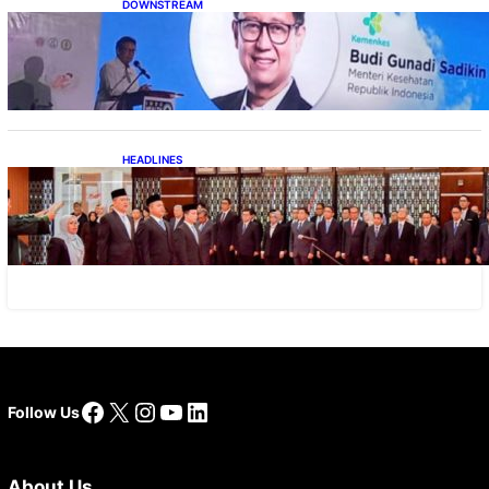
DOWNSTREAM
Digitalisasi Alat-Alat Kesehatan Dukung
Pertumbuhan Industri Alkes
HEADLINES
Lana Saria Dilantik Sebagai Kepala Badan
Geologi
Facebook
X
Instagram
YouTube
LinkedIn
Follow Us
About Us