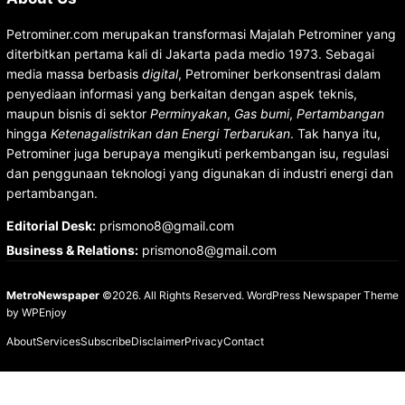
Petrominer.com merupakan transformasi Majalah Petrominer yang
diterbitkan pertama kali di Jakarta pada medio 1973. Sebagai
media massa berbasis
digital
, Petrominer berkonsentrasi dalam
penyediaan informasi yang berkaitan dengan aspek teknis,
maupun bisnis di sektor
Perminyakan
,
Gas bumi
,
Pertambangan
hingga
Ketenagalistrikan dan Energi Terbarukan
. Tak hanya itu,
Petrominer juga berupaya mengikuti perkembangan isu, regulasi
dan penggunaan teknologi yang digunakan di industri energi dan
pertambangan.
Editorial Desk
:
prismono8@gmail.com
Business & Relations
:
prismono8@gmail.com
MetroNewspaper
©2026. All Rights Reserved.
WordPress Newspaper Theme
by
WPEnjoy
About
Services
Subscribe
Disclaimer
Privacy
Contact