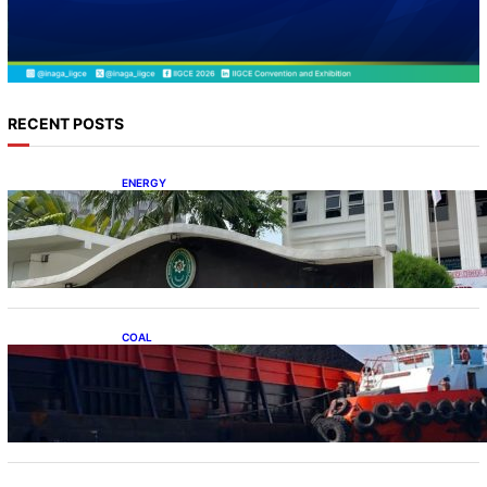
RECENT POSTS
ENERGY
Koalisi Bersihkan Indonesia Ajukan Banding
atas Putusan Gugatan RUPTL
COAL
Lelang Batubara Sitaan, Negara Dapat Lebih
dari Rp 20 Miliar