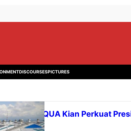
RONMENT
DISCOURSES
PICTURES
p Danone-AQUA Kian Perkuat Pres
nesia