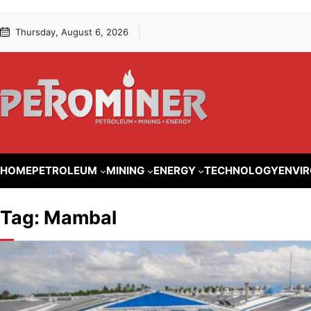
Lewati
Skip
Thursday, August 6, 2026
ke
to
konten
content
HOME
PETROLEUM
MINING
ENERGY
TECHNOLOGY
ENVI
Tag:
Mambal
ENERGY
PLTS Ata
G20 Indo