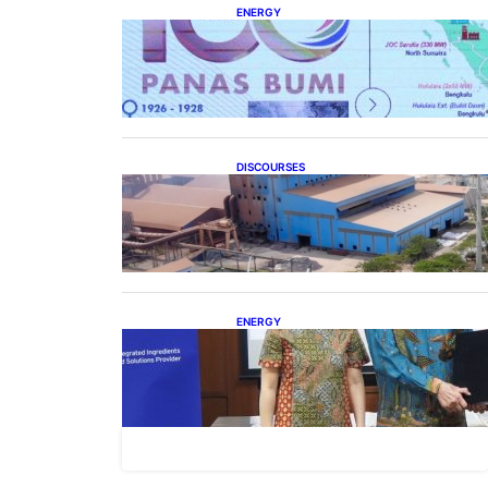
ENERGY
Momentum 100 Tahun Panas
Bumi untuk Akselerasi
Pertumbuhan
DISCOURSES
Manfaat Hilirisasi Belum
Merata, Pemerintah Perlu Kaji
Ulang Skema DBH
ENERGY
Dukung Operasional, Lautan
Luas Perkuat Implementasi
Solusi Energi Terbarukan