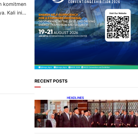
an komitmen
. Kali ini
) Atap di
e Indonesia,
n PLTS Atap
RECENT POSTS
HEADLINES
Lana Saria Dilantik Sebagai
Kepala Badan Geologi