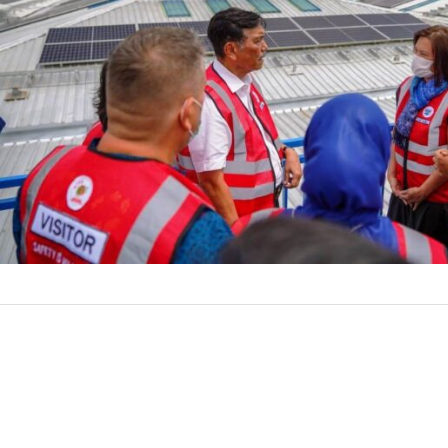
Badung, Petromi
dalam dalam memi
direalisasikan m
1 September 
by
Sonny
kawasan pabrik 
Connie Ang, men
terbesar…