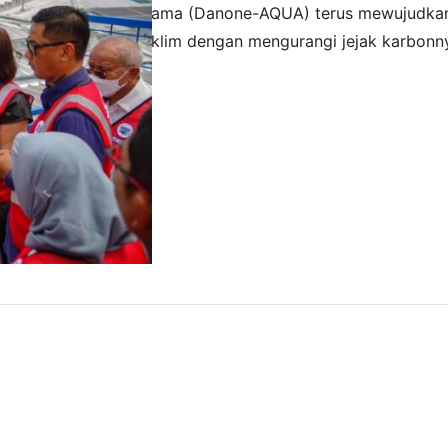
ner – PT Tirta Investama (Danone-AQUA) terus mewujudk
tigasi perubahan iklim dengan mengurangi jejak karbonnya
elalui pembangunan Pembangkit Listrik Tenaga Surya (PLTS
2022
Danone-AQUA Mambal, Kabupaten Badung, Bali. CEO Danon
jelaskan bahwa PLTS Atap di pabrik Mambal ini merupaka