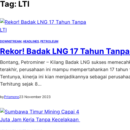
Tag:
LTI
DOWNSTREAM
, 
HEADLINES
, 
PETROLEUM
Rekor! Badak LNG 17 Tahun Tanpa
Bontang, Petrominer – Kilang Badak LNG sukses memecahka
terakhir, perusahaan ini mampu mempertahankan 17 tahun ta
Tentunya, kinerja ini kian menjadikannya sebagai perusa
Terhitung sejak 8…
by
Prismono
23 November 2023