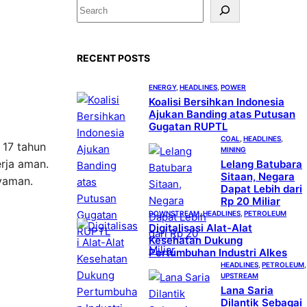
S
e
a
RECENT POSTS
r
c
ENERGY
, 
HEADLINES
, 
POWER
h
Koalisi Bersihkan Indonesia
Ajukan Banding atas Putusan
Gugatan RUPTL
COAL
, 
HEADLINES
, 
 17 tahun
MINING
erja aman.
Lelang Batubara
Sitaan, Negara
yaman.
Dapat Lebih dari
Rp 20 Miliar
DOWNSTREAM
, 
HEADLINES
, 
PETROLEUM
Digitalisasi Alat-Alat
Kesehatan Dukung
Pertumbuhan Industri Alkes
HEADLINES
, 
PETROLEUM
,
UPSTREAM
Lana Saria
Dilantik Sebagai