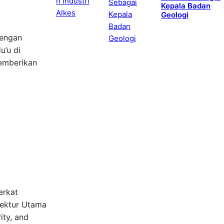
Kepala Badan
Geologi
dengan
u’u di
memberikan
erkat
rektur Utama
ity, and