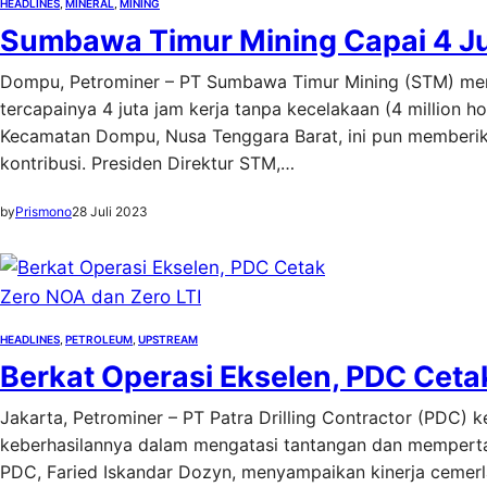
HEADLINES
, 
MINERAL
, 
MINING
Sumbawa Timur Mining Capai 4 Ju
Dompu, Petrominer – PT Sumbawa Timur Mining (STM) me
tercapainya 4 juta jam kerja tanpa kecelakaan (4 million ho
Kecamatan Dompu, Nusa Tenggara Barat, ini pun memberik
kontribusi. Presiden Direktur STM,…
by
Prismono
28 Juli 2023
HEADLINES
, 
PETROLEUM
, 
UPSTREAM
Berkat Operasi Ekselen, PDC Ceta
Jakarta, Petrominer – PT Patra Drilling Contractor (PDC) 
keberhasilannya dalam mengatasi tantangan dan mempertah
PDC, Faried Iskandar Dozyn, menyampaikan kinerja cemerlan