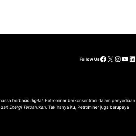
Facebook
X
Insta
You
Li
Follow Us
 massa berbasis
digital
, Petrominer berkonsentrasi dalam penyediaan
n dan Energi Terbarukan
. Tak hanya itu, Petrominer juga berupaya