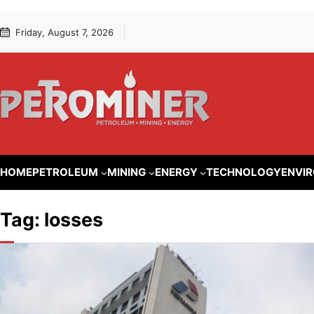
Lewati
Skip
Friday, August 7, 2026
ke
to
konten
content
HOME
PETROLEUM
MINING
ENERGY
TECHNOLOGY
ENVI
Tag:
losses
DOWNSTREAM
Tahun Ini
Jakarta, Petrom