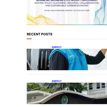
RECENT POSTS
ENERGY
Ada 21.865 Pelanggan Baru
Gunakan Home Charging
Services PLN
ENERGY
Koalisi Bersihkan Indonesia
Ajukan Banding atas Putusan
Gugatan RUPTL