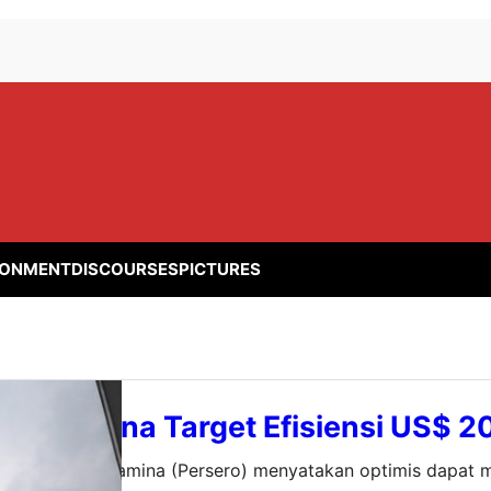
RONMENT
DISCOURSES
PICTURES
, Pertamina Target Efisiensi US$ 2
iner — PT Pertamina (Persero) menyatakan optimis dapat me