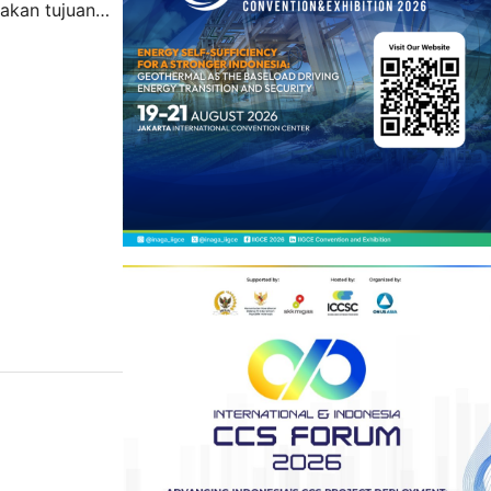
akan tujuan
n ini awalnya
jadi US$ 200