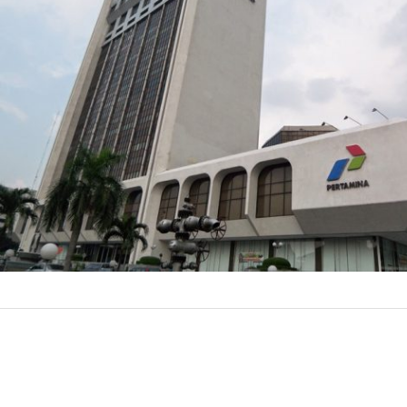
hingga US$ 200 
utama program Pe
27 Mei 20
by
Prismono
ditetapkan sebe
juta, dengan cat