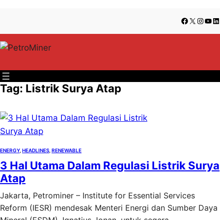
Lewati
Skip
Facebook
X
Insta
You
Li
ke
to
konten
content
Tag:
Listrik Surya Atap
ENERGY
, 
HEADLINES
, 
RENEWABLE
3 Hal Utama Dalam Regulasi Listrik Surya
Atap
Jakarta, Petrominer – Institute for Essential Services
Reform (IESR) mendesak Menteri Energi dan Sumber Daya