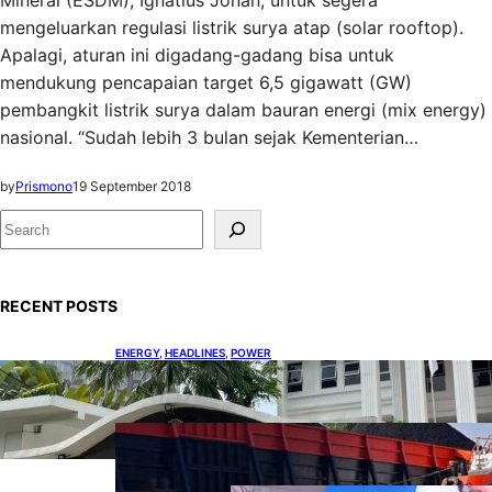
Mineral (ESDM), Ignatius Jonan, untuk segera
mengeluarkan regulasi listrik surya atap (solar rooftop).
Apalagi, aturan ini digadang-gadang bisa untuk
mendukung pencapaian target 6,5 gigawatt (GW)
pembangkit listrik surya dalam bauran energi (mix energy)
nasional. “Sudah lebih 3 bulan sejak Kementerian…
by
Prismono
19 September 2018
S
e
a
RECENT POSTS
r
c
ENERGY
, 
HEADLINES
, 
POWER
h
Koalisi Bersihkan Indonesia Ajukan Banding
atas Putusan Gugatan RUPTL
COAL
, 
HEADLINES
, 
MINING
Lelang Batubara Sitaan, Negara
Dapat Lebih dari Rp 20 Miliar
DOWNSTREAM
, 