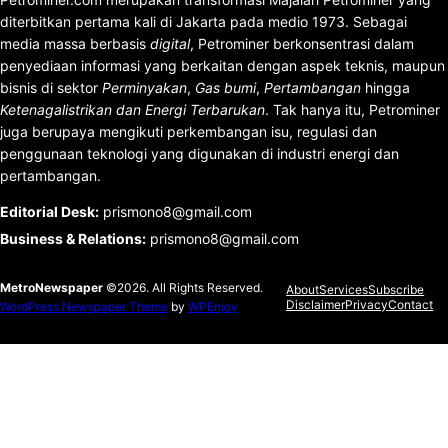
diterbitkan pertama kali di Jakarta pada medio 1973. Sebagai
media massa berbasis
digital
, Petrominer berkonsentrasi dalam
penyediaan informasi yang berkaitan dengan aspek teknis, maupun
bisnis di sektor
Perminyakan
,
Gas bumi
,
Pertambangan
hingga
Ketenagalistrikan dan Energi Terbarukan
. Tak hanya itu, Petrominer
juga berupaya mengikuti perkembangan isu, regulasi dan
penggunaan teknologi yang digunakan di industri energi dan
pertambangan.
Editorial Desk
:
prismono8@gmail.com
Business & Relations
:
prismono8@gmail.com
MetroNewspaper
©2026. All Rights Reserved.
About
Services
Subscribe
Disclaimer
Privacy
Contact
WordPress Newspaper Theme
by
WPEnjoy