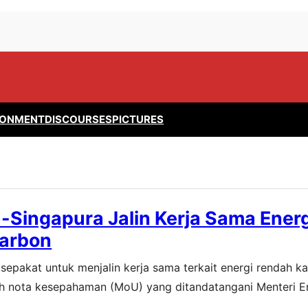
RONMENT
DISCOURSES
PICTURES
-Singapura Jalin Kerja Sama Energ
arbon
sepakat untuk menjalin kerja sama terkait energi rendah k
ebuah nota kesepahaman (MoU) yang ditandatangani Menteri E
nister for Trade and Industry Singapura, Tan See Leng. “