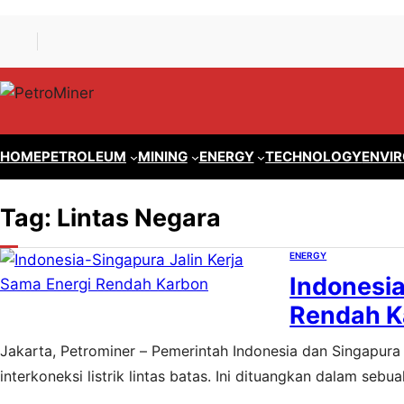
Lewati
Skip
ke
to
konten
content
HOME
PETROLEUM
MINING
ENERGY
TECHNOLOGY
ENVI
Tag:
Lintas Negara
ENERGY
Indonesia
Rendah K
Jakarta, Petrominer – Pemerintah Indonesia dan Singapura 
interkoneksi listrik lintas batas. Ini dituangkan dalam s
Sumber Daya Mineral (ESDM), Arifin Tasrif, dan Second Mi