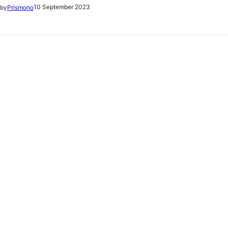
10 September 2023
by
Prismono
tentang kerja sama…