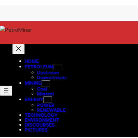
Lewati
Skip
ke
to
konten
content
HOME
PETROLEUM
Upstream
Downstream
MINING
Coal
Mineral
ENERGY
POWER
RENEWABLE
TECHNOLOGY
ENVIRONMENT
DISCOURSES
PICTURES