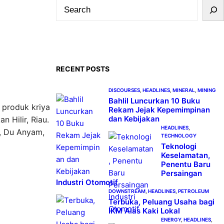
S
e
a
r
c
RECENT POSTS
h
DISCOURSES
, 
HEADLINES
, 
MINERAL
, 
MINING
Bahlil Luncurkan 10 Buku
 produk kriya
Rekam Jejak Kepemimpinan
dan Kebijakan
 Hilir, Riau.
HEADLINES
, 
i, Du Anyam,
TECHNOLOGY
Teknologi
Keselamatan,
Penentu Baru
Persaingan
Industri Otomotif
DOWNSTREAM
, 
HEADLINES
, 
PETROLEUM
Terbuka, Peluang Usaha bagi
IKM Alas Kaki Lokal
ENERGY
, 
HEADLINES
, 