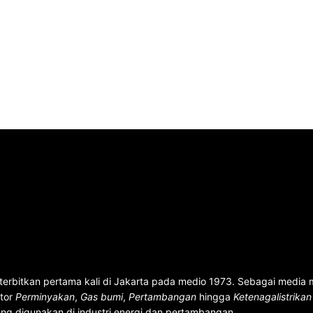
terbitkan pertama kali di Jakarta pada medio 1973. Sebagai media
ktor
Perminyakan
,
Gas bumi
,
Pertambangan
hingga
Ketenagalistrika
ng digunakan di industri energi dan pertambangan.