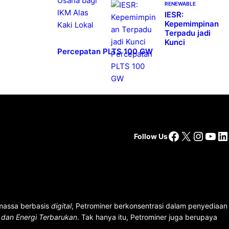
RENEWABLE
IESR:
Kepemimpinan
Terpadu jadi
Kunci
Percepatan PLTS 100 GW
Facebook
X
Insta
You
Li
Follow Us
 massa berbasis
digital
, Petrominer berkonsentrasi dalam penyediaan
n dan Energi Terbarukan
. Tak hanya itu, Petrominer juga berupaya