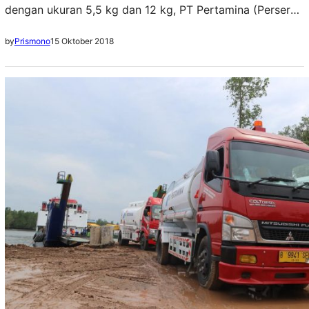
dengan ukuran 5,5 kg dan 12 kg, PT Pertamina (Persero)
Marketing Operation Region (MOR) VI Kalimantan
15 Oktober 2018
by
Prismono
kembali mengirim tabung LPG ke Kota Palu. Kali ini,
sejumlah 5.020 tabung LPG 3 kg dikirim menggunakan
kapal Landing Craft Tank (LCT) dari Pelabuhan Somber
Balikpapan, Kalimantan Timur, dan tiba di…