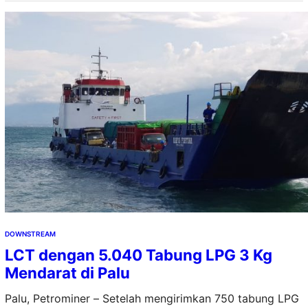
berbendera Indonesia, yaitu LCT Transko Barito dan LCT
Transko Batanghari. Vice President Legal & Relations
PTK, Sonny Mirath, mengatakan penambahan armada
kapal LCT ini sebagai komitmen PTK dalam
menyokong…
DOWNSTREAM
LCT dengan 5.040 Tabung LPG 3 Kg
Mendarat di Palu
Palu, Petrominer – Setelah mengirimkan 750 tabung LPG