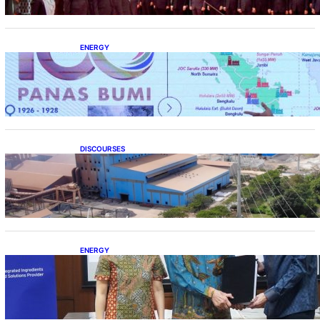
ENERGY
Momentum 100 Tahun Panas Bumi untuk
Akselerasi Pertumbuhan
DISCOURSES
Manfaat Hilirisasi Belum Merata, Pemerintah
Perlu Kaji Ulang Skema DBH
ENERGY
Dukung Operasional, Lautan Luas Perkuat
Implementasi Solusi Energi Terbarukan