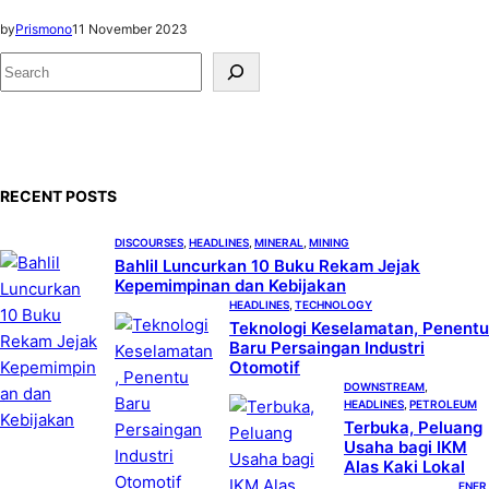
by
Prismono
11 November 2023
S
e
a
r
c
RECENT POSTS
h
DISCOURSES
, 
HEADLINES
, 
MINERAL
, 
MINING
Bahlil Luncurkan 10 Buku Rekam Jejak
Kepemimpinan dan Kebijakan
HEADLINES
, 
TECHNOLOGY
Teknologi Keselamatan, Penentu
Baru Persaingan Industri
Otomotif
DOWNSTREAM
, 
HEADLINES
, 
PETROLEUM
Terbuka, Peluang
Usaha bagi IKM
Alas Kaki Lokal
ENER