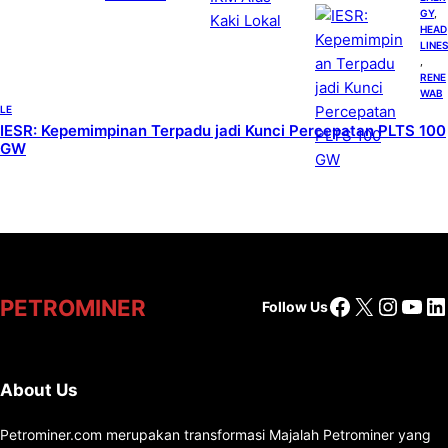
GY
, 
HEAD
LINES
, 
RENE
WAB
LE
IESR: Kepemimpinan Terpadu jadi Kunci Percepatan PLTS 100
GW
Facebook
X
Insta
You
Li
PETROMINER
Follow Us
About Us
Petrominer.com merupakan transformasi Majalah Petrominer yang