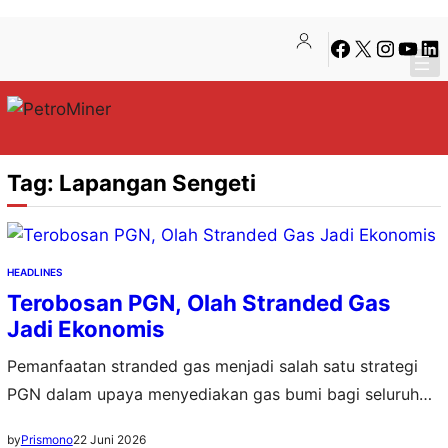
Lewati
Skip
Facebook
X
Instagra
YouTu
Lin
ke
to
konten
content
Tag:
Lapangan Sengeti
HEADLINES
Terobosan PGN, Olah Stranded Gas
Jadi Ekonomis
Pemanfaatan stranded gas menjadi salah satu strategi
PGN dalam upaya menyediakan gas bumi bagi seluruh
pelanggan domestik
22 Juni 2026
by
Prismono