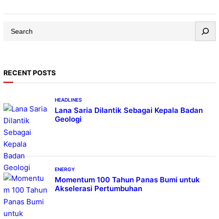
S
e
a
r
RECENT POSTS
c
h
HEADLINES
Lana Saria Dilantik Sebagai Kepala Badan
Geologi
ENERGY
Momentum 100 Tahun Panas Bumi untuk
Akselerasi Pertumbuhan