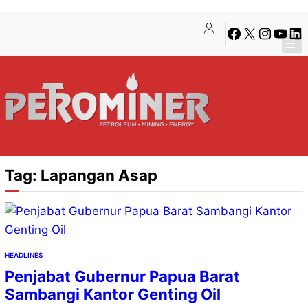
Lewati
Skip
Facebook
X
Instagra
YouTu
Lin
ke
to
konten
content
Tag:
Lapangan Asap
HEADLINES
Penjabat Gubernur Papua Barat
Sambangi Kantor Genting Oil