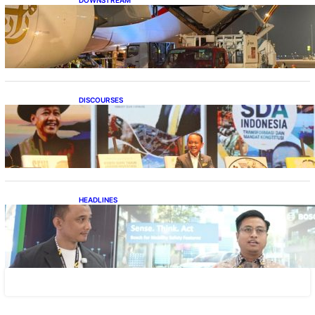
DOWNSTREAM
Emirates A380, Bukti Kesiapan Pertamina
Layani Pesawat Berbadan Besar
DISCOURSES
Bahlil Luncurkan 10 Buku Rekam Jejak
Kepemimpinan dan Kebijakan
HEADLINES
Teknologi Keselamatan, Penentu Baru
Persaingan Industri Otomotif