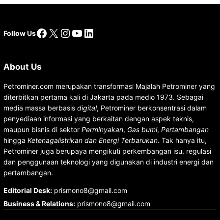
Facebook
X
Instagram
YouTube
LinkedIn
Follow Us
About Us
Petrominer.com merupakan transformasi Majalah Petrominer yang
diterbitkan pertama kali di Jakarta pada medio 1973. Sebagai
media massa berbasis
digital
, Petrominer berkonsentrasi dalam
penyediaan informasi yang berkaitan dengan aspek teknis,
maupun bisnis di sektor
Perminyakan
,
Gas bumi
,
Pertambangan
hingga
Ketenagalistrikan dan Energi Terbarukan
. Tak hanya itu,
Petrominer juga berupaya mengikuti perkembangan isu, regulasi
dan penggunaan teknologi yang digunakan di industri energi dan
pertambangan.
Editorial Desk
:
prismono8@gmail.com
Business & Relations
:
prismono8@gmail.com