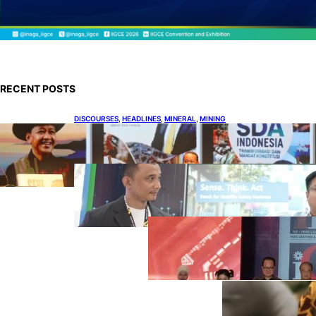
RECENT POSTS
DISCOURSES
, 
HEADLINES
, 
MINERAL
, 
MINING
Bahlil Luncurkan 10 Buku Rekam Jejak
Kepemimpinan dan Kebijakan
HEADLINES
, 
TECHNOLOGY
Teknologi Keselamatan, Penentu
Baru Persaingan Industri
Otomotif
DOWNSTREAM
, 
HEADLINES
, 
PETROLEUM
Terbuka, Peluang
Usaha bagi IKM
Alas Kaki Lokal
ENER
GY
, 
HEAD
LINES