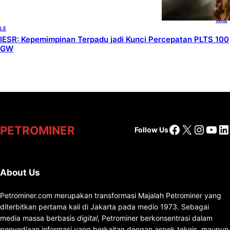
, 
RENE
WAB
LE
IESR: Kepemimpinan Terpadu jadi Kunci Percepatan PLTS 100
GW
Facebook
X
Insta
You
Li
PETROMINER
Follow Us
About Us
Petrominer.com merupakan transformasi Majalah Petrominer yang
diterbitkan pertama kali di Jakarta pada medio 1973. Sebagai
media massa berbasis
digital
, Petrominer berkonsentrasi dalam
penyediaan informasi yang berkaitan dengan aspek teknis, maupun