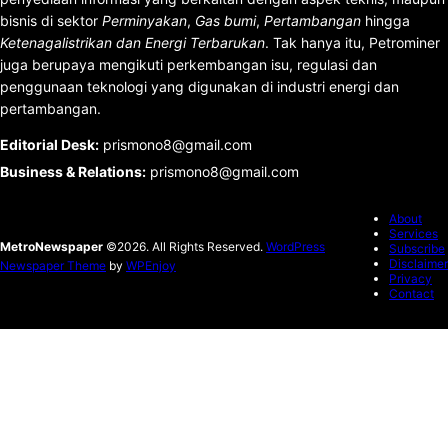
bisnis di sektor
Perminyakan
,
Gas bumi
,
Pertambangan
hingga
Ketenagalistrikan dan Energi Terbarukan
. Tak hanya itu, Petrominer
juga berupaya mengikuti perkembangan isu, regulasi dan
penggunaan teknologi yang digunakan di industri energi dan
pertambangan.
Editorial Desk
:
prismono8@gmail.com
Business & Relations
:
prismono8@gmail.com
About
Services
MetroNewspaper
©2026. All Rights Reserved.
WordPress
Subscribe
Disclaimer
Newspaper Theme
by
WPEnjoy
Privacy
Contact