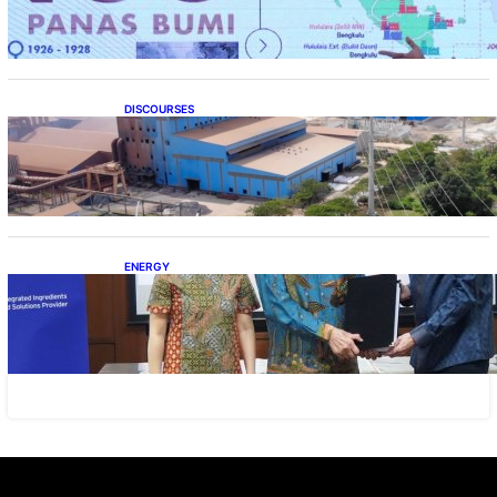
DISCOURSES
Manfaat Hilirisasi Belum Merata, Pemerintah
Perlu Kaji Ulang Skema DBH
ENERGY
Dukung Operasional, Lautan Luas Perkuat
Implementasi Solusi Energi Terbarukan