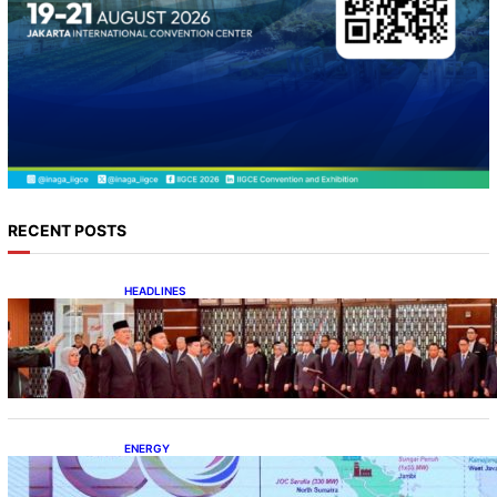
RECENT POSTS
HEADLINES
Lana Saria Dilantik Sebagai Kepala Badan
Geologi
ENERGY
Momentum 100 Tahun Panas Bumi untuk
Akselerasi Pertumbuhan