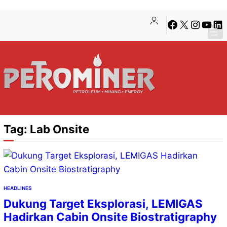
Lewati
Skip
Facebook
X
Instagra
YouTu
Lin
ke
to
konten
content
Tag:
Lab Onsite
HEADLINES
Dukung Target Eksplorasi, LEMIGAS
Hadirkan Cabin Onsite Biostratigraphy