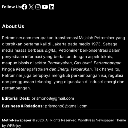
Facebook
X
Instagram
YouTube
LinkedIn
Follow Us
About Us
Petrominer.com merupakan transformasi Majalah Petrominer yang
diterbitkan pertama kali di Jakarta pada medio 1973. Sebagai
media massa berbasis
digital
, Petrominer berkonsentrasi dalam
penyediaan informasi yang berkaitan dengan aspek teknis,
maupun bisnis di sektor
Perminyakan
,
Gas bumi
,
Pertambangan
hingga
Ketenagalistrikan dan Energi Terbarukan
. Tak hanya itu,
Petrominer juga berupaya mengikuti perkembangan isu, regulasi
dan penggunaan teknologi yang digunakan di industri energi dan
pertambangan.
Editorial Desk
:
prismono8@gmail.com
Business & Relations
:
prismono8@gmail.com
MetroNewspaper
©2026. All Rights Reserved.
WordPress Newspaper Theme
by
WPEnjoy