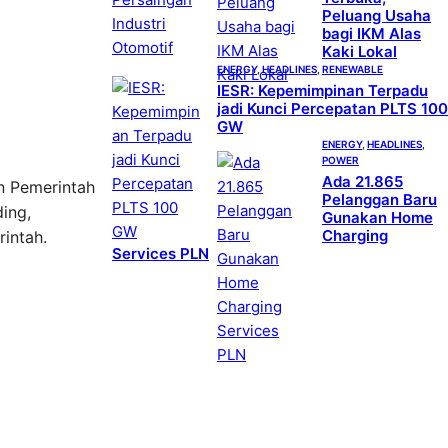
Peluang Usaha
bagi IKM Alas
Kaki Lokal
ENERGY
, 
HEADLINES
, 
RENEWABLE
IESR: Kepemimpinan Terpadu
jadi Kunci Percepatan PLTS 100
GW
ENERGY
, 
HEADLINES
, 
POWER
Ada 21.865
n Pemerintah
Pelanggan Baru
ing,
Gunakan Home
Charging
intah.
Services PLN