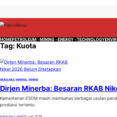
Lewati
Skip
ke
to
konten
content
HOME
PETROLEUM
MINING
ENERGY
TECHNOLOGY
ENVI
Tag:
Kuota
HEADLINES
, 
MINERAL
, 
MINING
Dirjen Minerba: Besaran RKAB Nik
Kementerian ESDM masih membahas berbagai usulan perub
produksi tertentu
by
Fachry Latief
25 Juni 2026