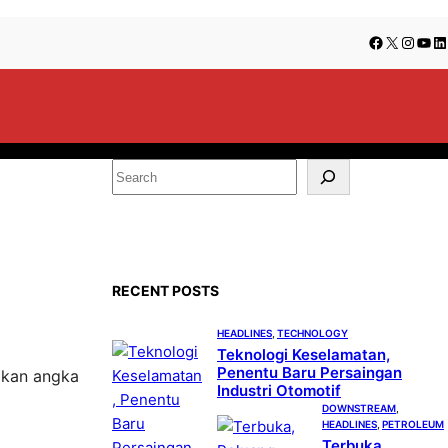
Facebook
X
Insta
You
Li
S
e
a
r
c
RECENT POSTS
h
HEADLINES
, 
TECHNOLOGY
Teknologi Keselamatan,
Penentu Baru Persaingan
pkan angka
Industri Otomotif
DOWNSTREAM
, 
HEADLINES
, 
PETROLEUM
Terbuka,