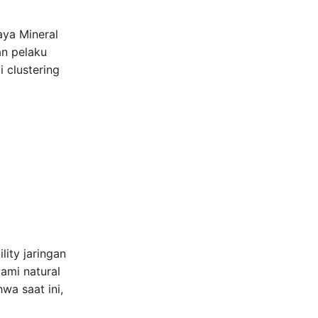
aya Mineral
an pelaku
 clustering
ity jaringan
ami natural
wa saat ini,