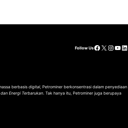
Facebook
X
Insta
You
Li
Follow Us
 massa berbasis
digital
, Petrominer berkonsentrasi dalam penyediaan
n dan Energi Terbarukan
. Tak hanya itu, Petrominer juga berupaya