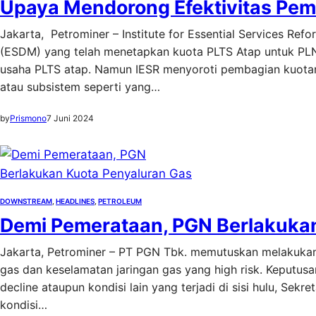
Upaya Mendorong Efektivitas Pe
Jakarta, Petrominer – Institute for Essential Services Re
(ESDM) yang telah menetapkan kuota PLTS Atap untuk PLN.
usaha PLTS atap. Namun IESR menyoroti pembagian kuotanya
atau subsistem seperti yang…
by
Prismono
7 Juni 2024
DOWNSTREAM
, 
HEADLINES
, 
PETROLEUM
Demi Pemerataan, PGN Berlakukan
Jakarta, Petrominer – PT PGN Tbk. memutuskan melakukan k
gas dan keselamatan jaringan gas yang high risk. Keputusa
decline ataupun kondisi lain yang terjadi di sisi hulu, S
kondisi…