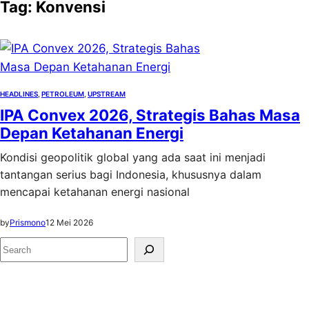
Tag:
Konvensi
HEADLINES
, 
PETROLEUM
, 
UPSTREAM
IPA Convex 2026, Strategis Bahas Masa
Depan Ketahanan Energi
Kondisi geopolitik global yang ada saat ini menjadi
tantangan serius bagi Indonesia, khususnya dalam
mencapai ketahanan energi nasional
by
Prismono
12 Mei 2026
S
e
a
r