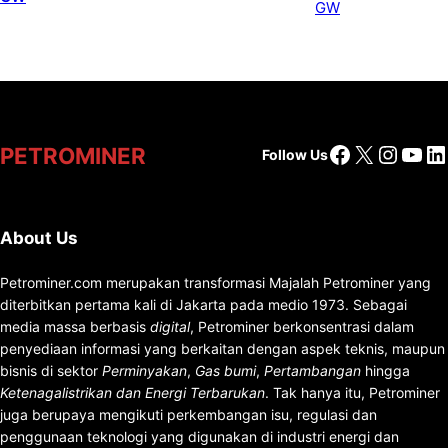
Facebook
X
Insta
You
Li
PETROMINER
Follow Us
About Us
Petrominer.com merupakan transformasi Majalah Petrominer yang
diterbitkan pertama kali di Jakarta pada medio 1973. Sebagai
media massa berbasis
digital
, Petrominer berkonsentrasi dalam
penyediaan informasi yang berkaitan dengan aspek teknis, maupun
bisnis di sektor
Perminyakan
,
Gas bumi
,
Pertambangan
hingga
Ketenagalistrikan dan Energi Terbarukan
. Tak hanya itu, Petrominer
juga berupaya mengikuti perkembangan isu, regulasi dan
penggunaan teknologi yang digunakan di industri energi dan