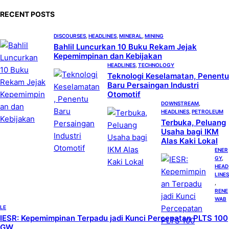
c
RECENT POSTS
h
DISCOURSES
, 
HEADLINES
, 
MINERAL
, 
MINING
Bahlil Luncurkan 10 Buku Rekam Jejak
Kepemimpinan dan Kebijakan
HEADLINES
, 
TECHNOLOGY
Teknologi Keselamatan, Penentu
Baru Persaingan Industri
Otomotif
DOWNSTREAM
, 
HEADLINES
, 
PETROLEUM
Terbuka, Peluang
Usaha bagi IKM
Alas Kaki Lokal
ENER
GY
, 
HEAD
LINES
, 
RENE
WAB
LE
IESR: Kepemimpinan Terpadu jadi Kunci Percepatan PLTS 100
GW