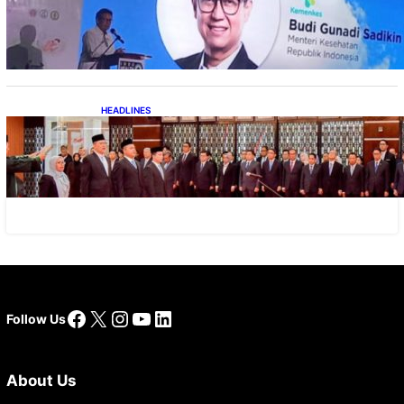
Digitalisasi Alat-Alat Kesehatan Dukung
Pertumbuhan Industri Alkes
HEADLINES
Lana Saria Dilantik Sebagai Kepala Badan
Geologi
Facebook
X
Instagram
YouTube
LinkedIn
Follow Us
About Us