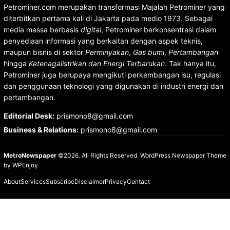
Petrominer.com merupakan transformasi Majalah Petrominer yang
diterbitkan pertama kali di Jakarta pada medio 1973. Sebagai
media massa berbasis
digital
, Petrominer berkonsentrasi dalam
penyediaan informasi yang berkaitan dengan aspek teknis,
maupun bisnis di sektor
Perminyakan
,
Gas bumi
,
Pertambangan
hingga
Ketenagalistrikan dan Energi Terbarukan
. Tak hanya itu,
Petrominer juga berupaya mengikuti perkembangan isu, regulasi
dan penggunaan teknologi yang digunakan di industri energi dan
pertambangan.
Editorial Desk
:
prismono8@gmail.com
Business & Relations
:
prismono8@gmail.com
MetroNewspaper
©2026. All Rights Reserved.
WordPress Newspaper Theme
by
WPEnjoy
About
Services
Subscribe
Disclaimer
Privacy
Contact