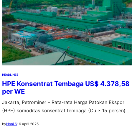
HEADLINES
HPE Konsentrat Tembaga US$ 4.378,58
per WE
Jakarta, Petrominer – Rata-rata Harga Patokan Ekspor
(HPE) komoditas konsentrat tembaga (Cu ≥ 15 persen)
di periode kedua April 2025 tercatat sebesar US$
16 April 2025
by
Noni S
4.378,58 per WE. Nilai ini meningkat 0,06 persen