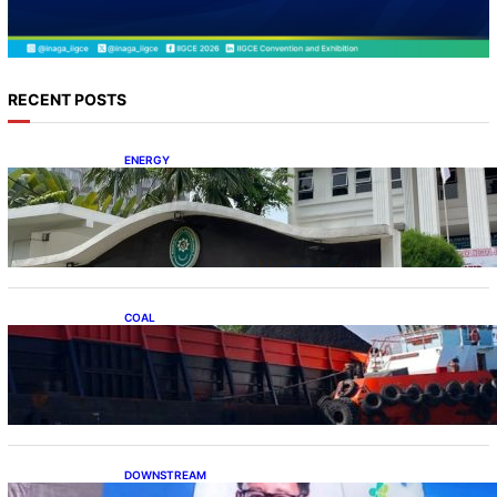
RECENT POSTS
ENERGY
Koalisi Bersihkan Indonesia Ajukan Banding
atas Putusan Gugatan RUPTL
COAL
Lelang Batubara Sitaan, Negara Dapat Lebih
dari Rp 20 Miliar
DOWNSTREAM