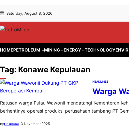
Lewati
Skip
Saturday, August 8, 2026
ke
to
konten
content
HOME
PETROLEUM
MINING
ENERGY
TECHNOLOGY
ENVI
Tag:
Konawe Kepulauan
HEADLINES
Warga Wa
Ratusan warga Pulau Wawonii mendatangi Kementeran Keh
berhentinya operasi produksi perusahaan tambang PT Gem
Sulawesi Tenggara
13 November 2025
by
Prismono