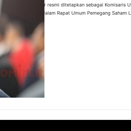
iner – Arcandra Tahar resmi ditetapkan sebagai Komisaris 
 Negara Tbk (PGN) dalam Rapat Umum Pemegang Saham Lu
ang digelar di kantor PGN, Selasa (21/1). Arcandra mengg
 2020
 menjabat sejak 2018 lalu. Arcandra Tahar sebelumnya me
eriode 2016-2019. “Sesuai dengan arahan Kementerian B