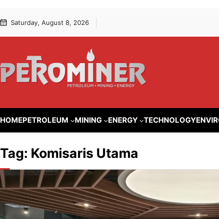
Lewati
Skip
Saturday, August 8, 2026
ke
to
konten
content
HOME
PETROLEUM
MINING
ENERGY
TECHNOLOGY
ENVI
Tag:
Komisaris Utama
ENERGY
Gigih Udi
PGE