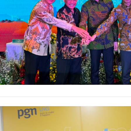
menyetujui peng
sebagai Direks
5 Desembe
by
Prismono
diselenggarakan
direksi, RUPSLB
maksud dan…
DOWNSTREAM
PGN Teta
Utama