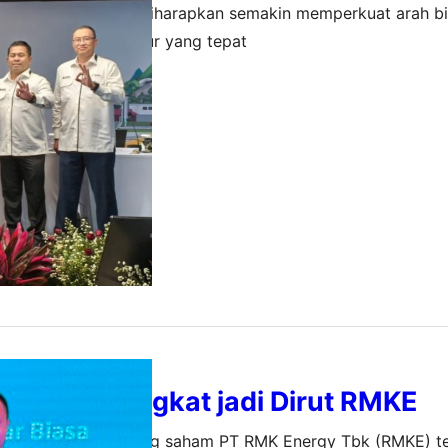
misaris Utama ini diharapkan semakin memperkuat arah bi
tetap berada di jalur yang tepat
s 2025
aputra Diangkat jadi Dirut RMKE
iner – Para pemegang saham PT RMK Energy Tbk (RMKE) t