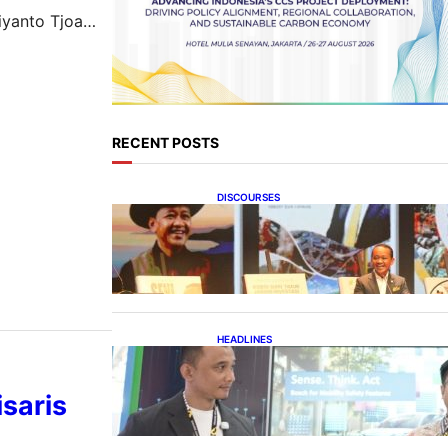
iyanto Tjoa
 yang
omisaris dan
oan mengenai
RECENT POSTS
DISCOURSES
Bahlil Luncurkan 10 Buku
Rekam Jejak Kepemimpinan
dan Kebijakan
HEADLINES
Teknologi Keselamatan,
Penentu Baru Persaingan
Industri Otomotif
saris