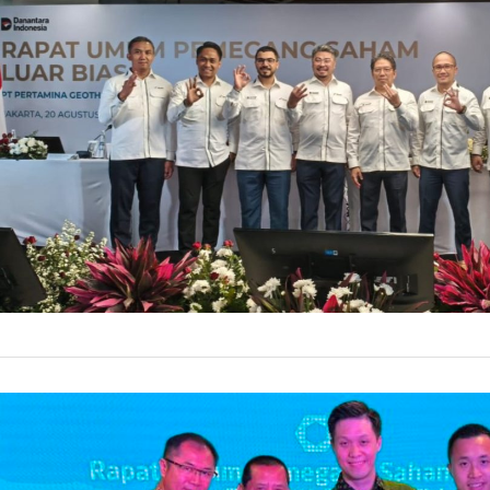
Pengangkatan Ko
memastikan PGE 
24 Agustu
by
Prismono
COAL
Vincent S
Jakarta, Petrom