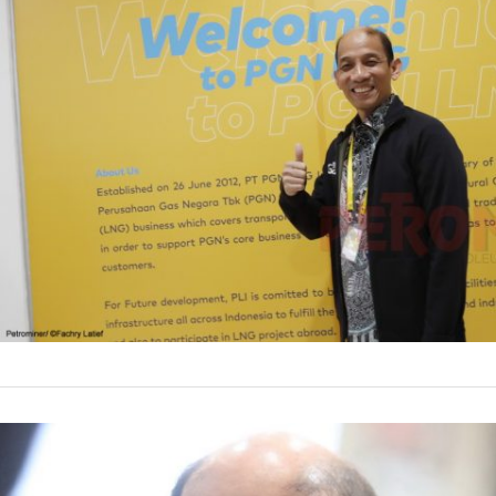
Jakarta, Petromi
perusahaan sesu
(PGN) menggela
22 Jan
by
Fachry Latief
PGN, Selasa (21
Utama PGN mengg
DOWNSTREAM
Sah, Arc