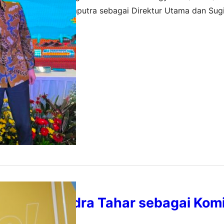
angkatan Vincent Saputra sebagai Direktur Utama dan Sug
i.dalam Rapat Umum Pemegang Saham Luar Biasa (RUPSLB)
r 2023
, Selasa (5/12). Selain perubahan susunan anggota dewan k
 juga menyetujui perubahan pasal 3 anggaran dasar Perser
pkan Arcandra Tahar sebagai Komi