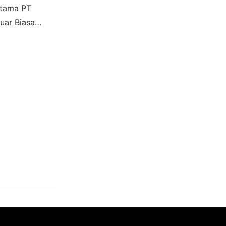
Utama PT
ar Biasa
antikan IGN
rupakan Wakil
UMN…