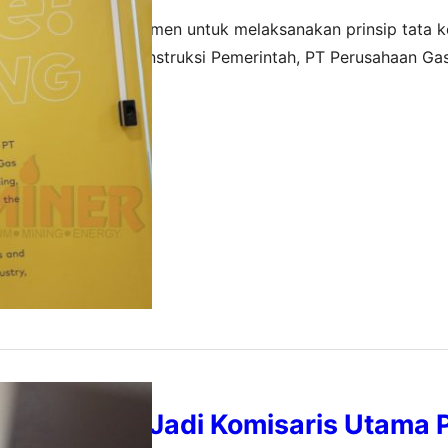
ner – Sebagai komitmen untuk melaksanakan prinsip tata k
ai GCG dan sesuai instruksi Pemerintah, PT Perusahaan G
r Rapat Umum Pemegang Saham Luar Biasa (RUPSLB) di ka
uari 2020
/1). Pada agenda ini memutuskan Arcandra Tahar sebagai K
antikan IGN Wiratmaja Puja. Sebelum dipilih menjadi Kom
andra Tahar Jadi Komisaris Utama