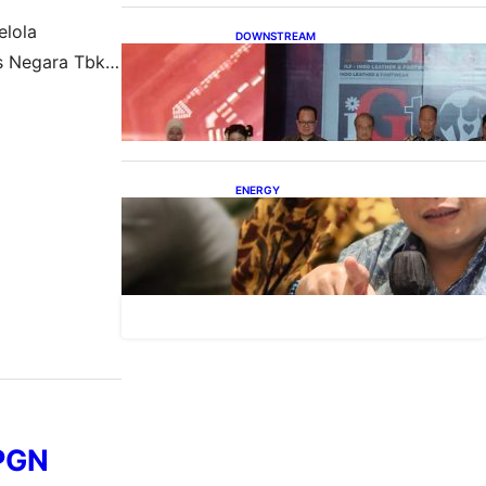
elola
DOWNSTREAM
Terbuka, Peluang Usaha bagi
as Negara Tbk
IKM Alas Kaki Lokal
ntor pusat
omisaris
isaris…
ENERGY
IESR: Kepemimpinan Terpadu
jadi Kunci Percepatan PLTS 100
GW
 PGN