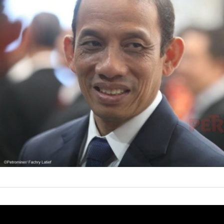
Jakarta, Petrom
Perusahaan Gas
(RUPSLB) PGN, y
21 Januari
by
Prismono
Wiratmadja yang
Menteri ESDM p