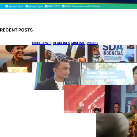
RECENT POSTS
DISCOURSES
, 
HEADLINES
, 
MINERAL
, 
MINING
Bahlil Luncurkan 10 Buku Rekam Jejak
Kepemimpinan dan Kebijakan
HEADLINES
, 
TECHNOLOGY
Teknologi Keselamatan, Penentu
Baru Persaingan Industri
Otomotif
DOWNSTREAM
, 
HEADLINES
, 
PETROLEUM
Terbuka, Peluang
Usaha bagi IKM
Alas Kaki Lokal
ENER
GY
, 
HEAD
LINES
, 
RENE