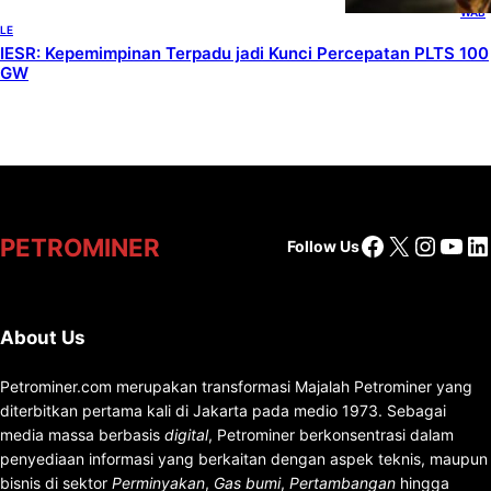
WAB
LE
IESR: Kepemimpinan Terpadu jadi Kunci Percepatan PLTS 100
GW
Facebook
X
Insta
You
Li
PETROMINER
Follow Us
About Us
Petrominer.com merupakan transformasi Majalah Petrominer yang
diterbitkan pertama kali di Jakarta pada medio 1973. Sebagai
media massa berbasis
digital
, Petrominer berkonsentrasi dalam
penyediaan informasi yang berkaitan dengan aspek teknis, maupun
bisnis di sektor
Perminyakan
,
Gas bumi
,
Pertambangan
hingga