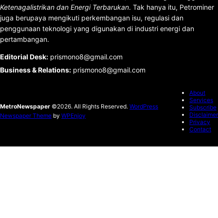
Ketenagalistrikan dan Energi Terbarukan
. Tak hanya itu, Petrominer
juga berupaya mengikuti perkembangan isu, regulasi dan
penggunaan teknologi yang digunakan di industri energi dan
pertambangan.
Editorial Desk
:
prismono8@gmail.com
Business & Relations
:
prismono8@gmail.com
About
Services
MetroNewspaper
©2026. All Rights Reserved.
WordPress
Subscribe
Disclaimer
Newspaper Theme
by
WPEnjoy
Privacy
Contact