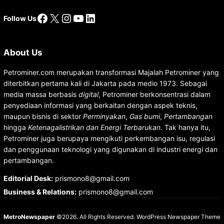
Facebook
X
Instagram
YouTube
LinkedIn
Follow Us
About Us
Petrominer.com merupakan transformasi Majalah Petrominer yang
diterbitkan pertama kali di Jakarta pada medio 1973. Sebagai
media massa berbasis
digital
, Petrominer berkonsentrasi dalam
penyediaan informasi yang berkaitan dengan aspek teknis,
maupun bisnis di sektor
Perminyakan
,
Gas bumi
,
Pertambangan
hingga
Ketenagalistrikan dan Energi Terbarukan
. Tak hanya itu,
Petrominer juga berupaya mengikuti perkembangan isu, regulasi
dan penggunaan teknologi yang digunakan di industri energi dan
pertambangan.
Editorial Desk
:
prismono8@gmail.com
Business & Relations
:
prismono8@gmail.com
MetroNewspaper
©2026. All Rights Reserved.
WordPress Newspaper Theme