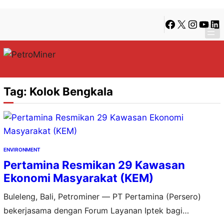
Lewati
Skip
Facebook
X
Instagra
YouTu
Lin
ke
to
konten
content
Tag:
Kolok Bengkala
ENVIRONMENT
Pertamina Resmikan 29 Kawasan
Ekonomi Masyarakat (KEM)
Buleleng, Bali, Petrominer — PT Pertamina (Persero)
bekerjasama dengan Forum Layanan Iptek bagi