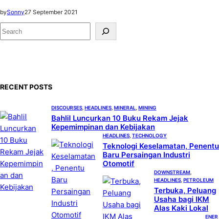
by
Sonny
27 September 2021
S
e
a
r
c
RECENT POSTS
h
DISCOURSES
, 
HEADLINES
, 
MINERAL
, 
MINING
Bahlil Luncurkan 10 Buku Rekam Jejak
Kepemimpinan dan Kebijakan
HEADLINES
, 
TECHNOLOGY
Teknologi Keselamatan, Penentu
Baru Persaingan Industri
Otomotif
DOWNSTREAM
, 
HEADLINES
, 
PETROLEUM
Terbuka, Peluang
Usaha bagi IKM
Alas Kaki Lokal
ENER