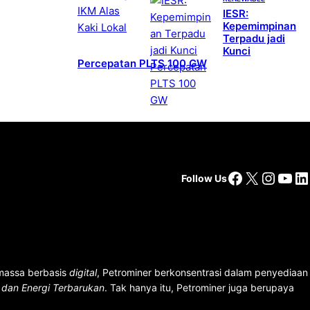
IESR:
Kepemimpinan
Terpadu jadi
Kunci
Percepatan PLTS 100 GW
Facebook
X
Insta
You
Li
Follow Us
 massa berbasis
digital
, Petrominer berkonsentrasi dalam penyediaan
n dan Energi Terbarukan
. Tak hanya itu, Petrominer juga berupaya