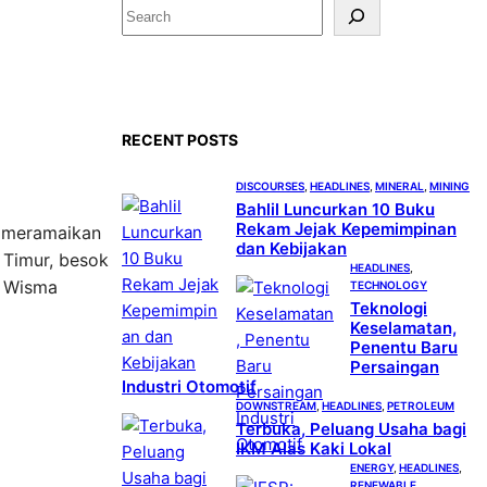
S
e
a
r
c
RECENT POSTS
h
DISCOURSES
, 
HEADLINES
, 
MINERAL
, 
MINING
Bahlil Luncurkan 10 Buku
Rekam Jejak Kepemimpinan
a meramaikan
dan Kebijakan
 Timur, besok
HEADLINES
, 
i Wisma
TECHNOLOGY
Teknologi
Keselamatan,
Penentu Baru
Persaingan
Industri Otomotif
DOWNSTREAM
, 
HEADLINES
, 
PETROLEUM
Terbuka, Peluang Usaha bagi
IKM Alas Kaki Lokal
ENERGY
, 
HEADLINES
, 
RENEWABLE