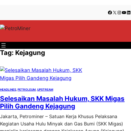
Lewati
Skip
Facebook
X
Insta
You
Li
ke
to
konten
content
Tag:
Kejagung
HEADLINES
, 
PETROLEUM
, 
UPSTREAM
Selesaikan Masalah Hukum, SKK Migas
Pilih Gandeng Kejagung
Jakarta, Petrominer – Satuan Kerja Khusus Pelaksana
Kegiatan Usaha Hulu Minyak dan Gas Bumi (SKK Migas)