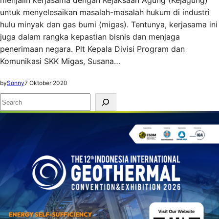
menjalin kerjasama dengan Kejaksaan Agung (Kejagung)
untuk menyelesaikan masalah-masalah hukum di industri
hulu minyak dan gas bumi (migas). Tentunya, kerjasama ini
juga dalam rangka kepastian bisnis dan menjaga
penerimaan negara. Plt Kepala Divisi Program dan
Komunikasi SKK Migas, Susana…
by
Sonny
7 Oktober 2020
S
e
a
r
c
h