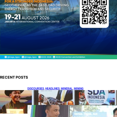
RECENT POSTS
DISCOURSES
, 
HEADLINES
, 
MINERAL
, 
MINING
Bahlil Luncurkan 10 Buku Rekam Jejak
Kepemimpinan dan Kebijakan
HEADLINES
, 
TECHNOLOGY
Teknologi Keselamatan, Penentu
Baru Persaingan Industri