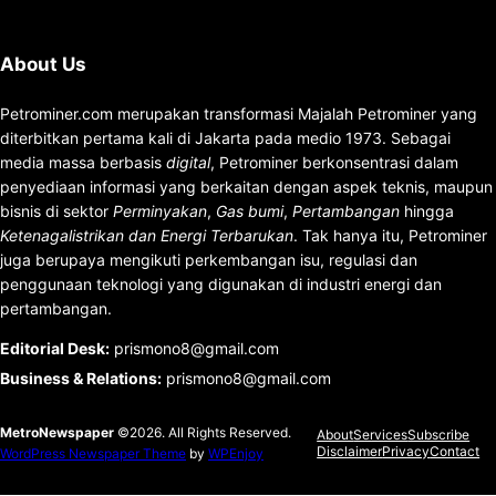
About Us
Petrominer.com merupakan transformasi Majalah Petrominer yang
diterbitkan pertama kali di Jakarta pada medio 1973. Sebagai
media massa berbasis
digital
, Petrominer berkonsentrasi dalam
penyediaan informasi yang berkaitan dengan aspek teknis, maupun
bisnis di sektor
Perminyakan
,
Gas bumi
,
Pertambangan
hingga
Ketenagalistrikan dan Energi Terbarukan
. Tak hanya itu, Petrominer
juga berupaya mengikuti perkembangan isu, regulasi dan
penggunaan teknologi yang digunakan di industri energi dan
pertambangan.
Editorial Desk
:
prismono8@gmail.com
Business & Relations
:
prismono8@gmail.com
MetroNewspaper
©2026. All Rights Reserved.
About
Services
Subscribe
Disclaimer
Privacy
Contact
WordPress Newspaper Theme
by
WPEnjoy