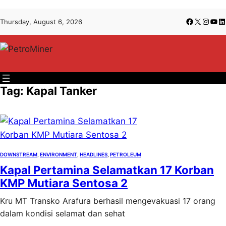
Lewati
Skip
Facebook
X
Insta
You
Li
Thursday, August 6, 2026
ke
to
konten
content
Tag:
Kapal Tanker
DOWNSTREAM
, 
ENVIRONMENT
, 
HEADLINES
, 
PETROLEUM
Kapal Pertamina Selamatkan 17 Korban
KMP Mutiara Sentosa 2
Kru MT Transko Arafura berhasil mengevakuasi 17 orang
dalam kondisi selamat dan sehat