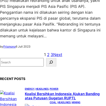
(PIS) melakukan rebranding untuk anak usahanya, yakni
PIS Singapura menjadi PIS Asia Pasific (PIS AP).
Penggantian nama ini dilakukan seiring dengan kian
gencarnya ekspansi PIS di pasar global, terutama dalam
menjangkau pasar Asia Pasifik. “Rebranding ini tentunya
dilakukan untuk kejelasan bahwa kantor di Singapura ini
memang untuk melayani…
by
Prismono
6 Juli 2023
1
2
3
Next
S
e
a
RECENT POSTS
r
c
ENERGY
, 
HEADLINES
, 
POWER
h
Koalisi Bersihkan Indonesia Ajukan Banding
atas Putusan Gugatan RUPTL
COAL
, 
HEADLINES
, 
MINING