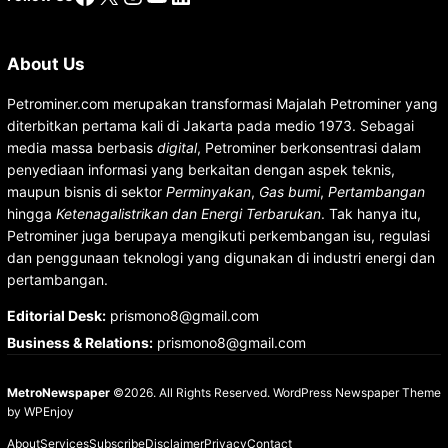
About Us
Petrominer.com merupakan transformasi Majalah Petrominer yang
diterbitkan pertama kali di Jakarta pada medio 1973. Sebagai
media massa berbasis
digital
, Petrominer berkonsentrasi dalam
penyediaan informasi yang berkaitan dengan aspek teknis,
maupun bisnis di sektor
Perminyakan
,
Gas bumi
,
Pertambangan
hingga
Ketenagalistrikan dan Energi Terbarukan
. Tak hanya itu,
Petrominer juga berupaya mengikuti perkembangan isu, regulasi
dan penggunaan teknologi yang digunakan di industri energi dan
pertambangan.
Editorial Desk
:
prismono8@gmail.com
Business & Relations
:
prismono8@gmail.com
MetroNewspaper
©2026. All Rights Reserved.
WordPress Newspaper Theme
by
WPEnjoy
About
Services
Subscribe
Disclaimer
Privacy
Contact