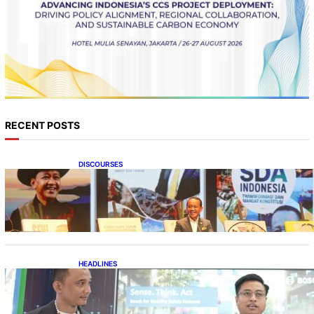
RECENT POSTS
DISCOURSES
Bahlil Luncurkan 10 Buku Rekam Jejak
Kepemimpinan dan Kebijakan
HEADLINES
Teknologi Keselamatan, Penentu Baru
Persaingan Industri Otomotif