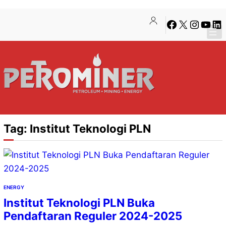
Lewati
Skip
Facebook
X
Instagra
YouTu
Lin
ke
to
konten
content
Tag:
Institut Teknologi PLN
ENERGY
Institut Teknologi PLN Buka
Pendaftaran Reguler 2024-2025