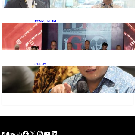
DOWNSTREAM
Terbuka, Peluang Usaha bagi IKM Alas Kaki
Lokal
ENERGY
IESR: Kepemimpinan Terpadu jadi Kunci
Percepatan PLTS 100 GW
Facebook
X
Instagram
YouTube
LinkedIn
Follow Us