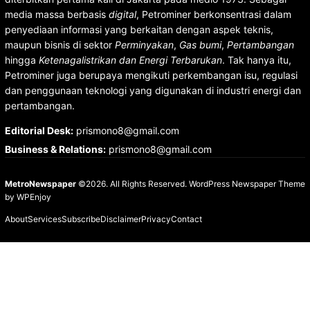
media massa berbasis
digital
, Petrominer berkonsentrasi dalam
penyediaan informasi yang berkaitan dengan aspek teknis,
maupun bisnis di sektor
Perminyakan
,
Gas bumi
,
Pertambangan
hingga
Ketenagalistrikan dan Energi Terbarukan
. Tak hanya itu,
Petrominer juga berupaya mengikuti perkembangan isu, regulasi
dan penggunaan teknologi yang digunakan di industri energi dan
pertambangan.
Editorial Desk
:
prismono8@gmail.com
Business & Relations
:
prismono8@gmail.com
MetroNewspaper
©2026. All Rights Reserved.
WordPress Newspaper Theme
by
WPEnjoy
About
Services
Subscribe
Disclaimer
Privacy
Contact