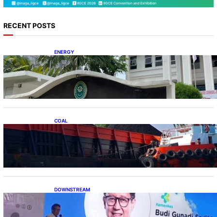
RECENT POSTS
ENERGY
Koalisi Bersihkan Indonesia Ajukan Banding
atas Putusan Gugatan RUPTL
COAL
Lelang Batubara Sitaan, Negara Dapat Lebih
dari Rp 20 Miliar
DOWNSTREAM
Digitalisasi Alat-Alat Kesehatan Dukung
Pertumbuhan Industri Alkes