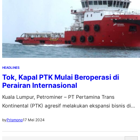
HEADLINES
Tok, Kapal PTK Mulai Beroperasi di
Perairan Internasional
Kuala Lumpur, Petrominer – PT Pertamina Trans
Kontinental (PTK) agresif melakukan ekspansi bisnis di
pasar global. Kali ini, ditandai dengan dimulainya
17 Mei 2024
by
Prismono
operasional Transko Moloko di perairan Malaysia.
Penyewaan kapal ditandai dengan ditandatanganinya