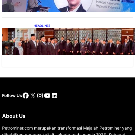
HEADLINES
Lana Saria Dilantik Sebagai Kepala Badan
Geologi
Facebook
X
Instagram
YouTube
LinkedIn
Follow Us
About Us
Petrominer.com merupakan transformasi Majalah Petrominer yang
diterbitkan pertama kali di Jakarta pada medio 1973. Sebagai