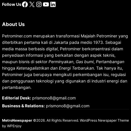
Facebook
X
Instagram
YouTube
LinkedIn
Follow Us
About Us
Petrominer.com merupakan transformasi Majalah Petrominer yang
diterbitkan pertama kali di Jakarta pada medio 1973. Sebagai
media massa berbasis
digital
, Petrominer berkonsentrasi dalam
penyediaan informasi yang berkaitan dengan aspek teknis,
maupun bisnis di sektor
Perminyakan
,
Gas bumi
,
Pertambangan
hingga
Ketenagalistrikan dan Energi Terbarukan
. Tak hanya itu,
Petrominer juga berupaya mengikuti perkembangan isu, regulasi
dan penggunaan teknologi yang digunakan di industri energi dan
pertambangan.
Editorial Desk
:
prismono8@gmail.com
Business & Relations
:
prismono8@gmail.com
MetroNewspaper
©2026. All Rights Reserved.
WordPress Newspaper Theme
by
WPEnjoy