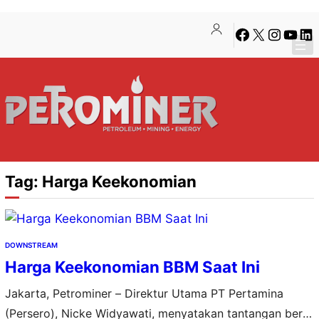
Lewati
Skip
Facebook
X
Instagra
YouTu
Lin
ke
to
konten
content
Tag:
Harga Keekonomian
DOWNSTREAM
Harga Keekonomian BBM Saat Ini
Jakarta, Petrominer – Direktur Utama PT Pertamina
(Persero), Nicke Widyawati, menyatakan tantangan berat