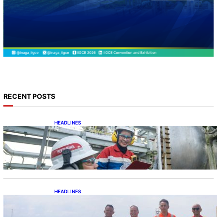
RECENT POSTS
HEADLINES
Terapkan Recompletion, Gas Sales
Pertamina EP Limau Melonjak
HEADLINES
Perkuat Sinergi Pengamanan, Danlanal
Balikpapan Kunjungi Anjungan Bekapai