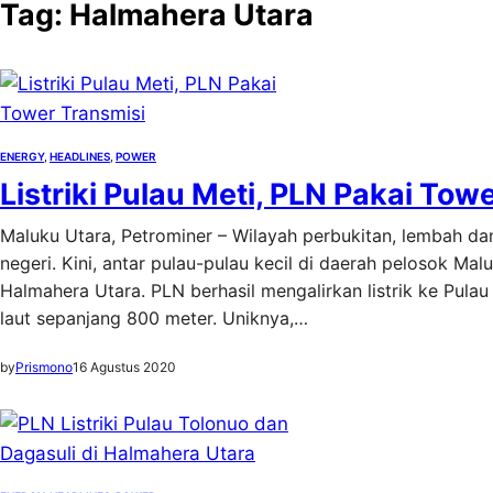
Tag:
Halmahera Utara
ENERGY
, 
HEADLINES
, 
POWER
Listriki Pulau Meti, PLN Pakai Tow
Maluku Utara, Petrominer – Wilayah perbukitan, lembah da
negeri. Kini, antar pulau-pulau kecil di daerah pelosok Ma
Halmahera Utara. PLN berhasil mengalirkan listrik ke Pulau
laut sepanjang 800 meter. Uniknya,…
by
Prismono
16 Agustus 2020