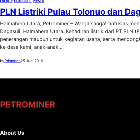
ENERGY
, 
HEADLINES
, 
POWER
PLN Listriki Pulau Tolonuo dan Da
Halmahera Utara, Petrominer – Warga sangat antusias meny
Dagasuli, Halmahera Utara. Kehadiran listrik dari PT PLN (P
penerangan maupun untuk kegiatan usaha, serta mendongkr
ke desa kami, anak-anak…
by
Prismono
25 Juni 2019
PETROMINER
About Us