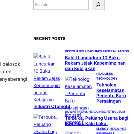
S
e
a
r
c
RECENT POSTS
h
DISCOURSES
, 
HEADLINES
, 
MINERAL
, 
MINING
Bahlil Luncurkan 10 Buku
Rekam Jejak Kepemimpinan
i pelosok
dan Kebijakan
paten
HEADLINES
, 
menyeberangi
TECHNOLOGY
Teknologi
Keselamatan,
Penentu Baru
Persaingan
Industri Otomotif
DOWNSTREAM
, 
HEADLINES
, 
PETROLEUM
Terbuka, Peluang Usaha bagi
IKM Alas Kaki Lokal
ENERGY
, 
HEADLINES
, 
RENEWABLE