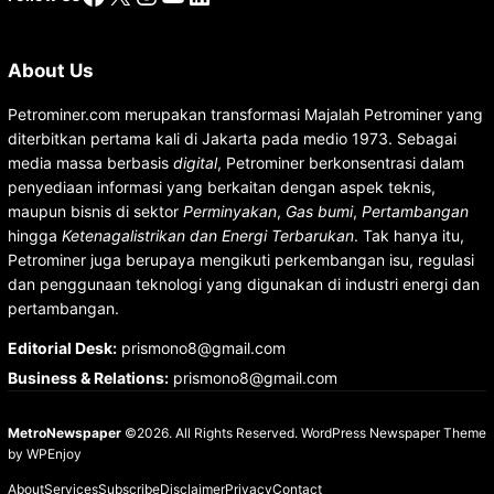
About Us
Petrominer.com merupakan transformasi Majalah Petrominer yang
diterbitkan pertama kali di Jakarta pada medio 1973. Sebagai
media massa berbasis
digital
, Petrominer berkonsentrasi dalam
penyediaan informasi yang berkaitan dengan aspek teknis,
maupun bisnis di sektor
Perminyakan
,
Gas bumi
,
Pertambangan
hingga
Ketenagalistrikan dan Energi Terbarukan
. Tak hanya itu,
Petrominer juga berupaya mengikuti perkembangan isu, regulasi
dan penggunaan teknologi yang digunakan di industri energi dan
pertambangan.
Editorial Desk
:
prismono8@gmail.com
Business & Relations
:
prismono8@gmail.com
MetroNewspaper
©2026. All Rights Reserved.
WordPress Newspaper Theme
by
WPEnjoy
About
Services
Subscribe
Disclaimer
Privacy
Contact