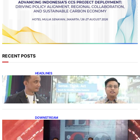
RECENT POSTS
HEADLINES
Teknologi Keselamatan, Penentu Baru
Persaingan Industri Otomotif
DOWNSTREAM
Terbuka, Peluang Usaha bagi IKM Alas Kaki
Lokal