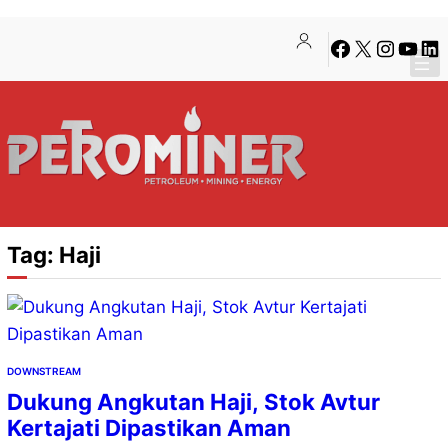
Lewati
Skip
Facebook
X
Instagra
YouTu
Lin
ke
to
konten
content
Tag:
Haji
DOWNSTREAM
Dukung Angkutan Haji, Stok Avtur
Kertajati Dipastikan Aman