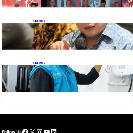
ENERGY
IESR: Kepemimpinan Terpadu jadi Kunci
Percepatan PLTS 100 GW
ENERGY
Ada 21.865 Pelanggan Baru Gunakan Home
Charging Services PLN
Facebook
X
Instagram
YouTube
LinkedIn
Follow Us