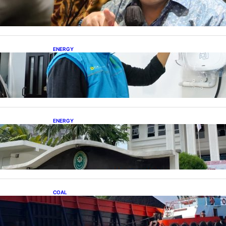
ENERGY
Ada 21.865 Pelanggan Baru Gunakan Home
Charging Services PLN
ENERGY
Koalisi Bersihkan Indonesia Ajukan Banding
atas Putusan Gugatan RUPTL
COAL
Lelang Batubara Sitaan, Negara Dapat Lebih
dari Rp 20 Miliar