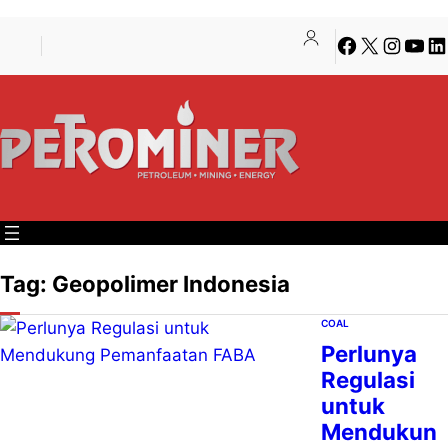
Lewati
Skip
Facebook
X
Instagra
YouT
Li
ke
to
konten
content
Tag:
Geopolimer Indonesia
COAL
Perlunya
Regulasi
untuk
Mendukun