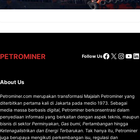
Facebook
X
Insta
You
Li
PETROMINER
Follow Us
About Us
Petrominer.com merupakan transformasi Majalah Petrominer yang
diterbitkan pertama kali di Jakarta pada medio 1973. Sebagai
media massa berbasis
digital
, Petrominer berkonsentrasi dalam
penyediaan informasi yang berkaitan dengan aspek teknis, maupun
bisnis di sektor
Perminyakan
,
Gas bumi
,
Pertambangan
hingga
Ketenagalistrikan dan Energi Terbarukan
. Tak hanya itu, Petrominer
juga berupaya mengikuti perkembangan isu, regulasi dan